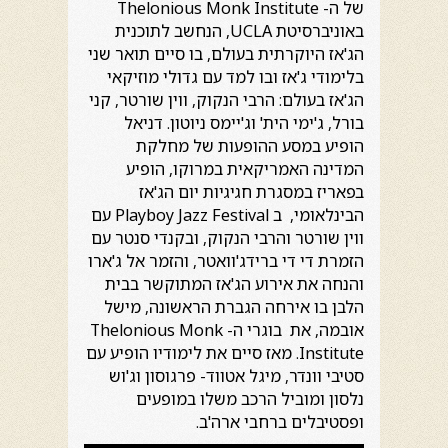
של ה- Thelonious Monk Institute
באוניברסיטת UCLA, הנחשב לתוכנית
הג'אז היוקרתית בעולם, בו סיים תואר שני
בלימודי ג'אז ובו למד עם גדולי מוזיקאי
הג'אז בעולם: הרבי הנקוק, ווין שורטר, קני
בורל, ג'ימי הית' וג'יימס ניוטון. דניאל
הופיע במסע ההופעות של מחלקת
המדינה האמריקאית במרוקו, הופיע
בפאריז במסגרת חגיגיות יום הג'אז
הבינלאומי, ב Playboy Jazz Festival עם
ווין שורטר והרבי הנקוק, ובקנדי סנטר עם
הזמרת די די ברידג'וואטר, והזמר אל ג'ארו
והנחה את אירוע הג'אז המתוקשר בבית
הלבן בו אירחה הגברת הראשונה, מישל
אובמה, את בוגרי ה- Thelonious Monk
Institute. מאז סיים את לימודיו הופיע עם
סטיבי וונדר, מיגל אטווד- פרגוסון וג'וש
נלסון ומוביל הרכב משלו במופעים
ופסטיבלים ברחבי ארה'ב.