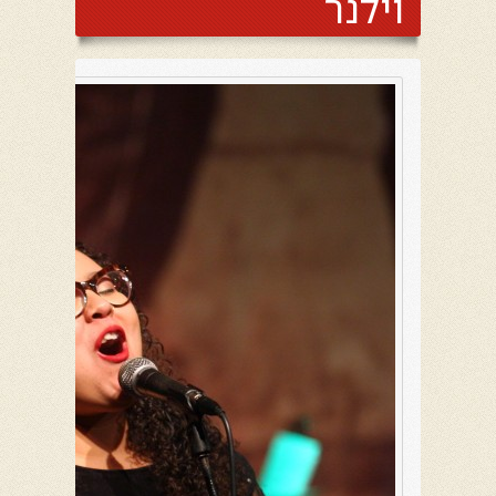
וילנר