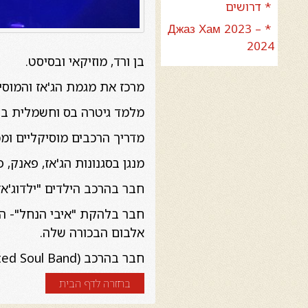
* דרושים
* Джаз Хам 2023 –
2024
בן ורד, מוזיקאי ובסיסט.
מרכז את מגמת הג'אז והמוסי
מלמד גיטרה בס וחשמלית בב
מדריך הרכבים מוסיקליים ומ
מנגן בסגנונות הג'אז, פאנק, פיוז
חבר בהרכב הילדים "ילדוג'אז"
חבר בלהקת "איבי הנחל"- הר
אלבום הבכורה שלה.
חבר בהרכב USB (United Soul Band). הרכב המונה 10 נגנים ומופיע באירועים ופסטיבלים ברוח מוסיקת הסול והפאנק.
בחזרה לדף הבית