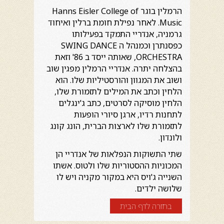
הרמלין בוגר Hanns Eisler College of
Music. לאחר נפילת חומת ברלין ואיחוד
גרמניה, אנדריי התמקד בפעילותו
כפסנתרן וכמנהל ה SWING DANCE
ORCHESTRA, שאותה ייסד ב 86' וזאת
בהצלחה יתרה. אנדריי הרמלין מפגין שוב
ושוב את המגוון והורסטיליות שלו. הוא
הלחין וכתב את המילים לתזמורת שלו,
הלחין מוסיקה לסרטים, כתב ג'ינגלים
לתחנות רדיו, ארגן סיורי הופעות
לתזמורת שלו לארצות הברית, הונג קונג
ולונדון.
שתי התשוקות הנפלאות של אנדריי הן
המכוניות ההסטוריות שלו ולטוס. אשתו
השנייה ג'ויס היא במקור מקניה ויש לו
שלושה ילדים.
בחזרה לדף הבית