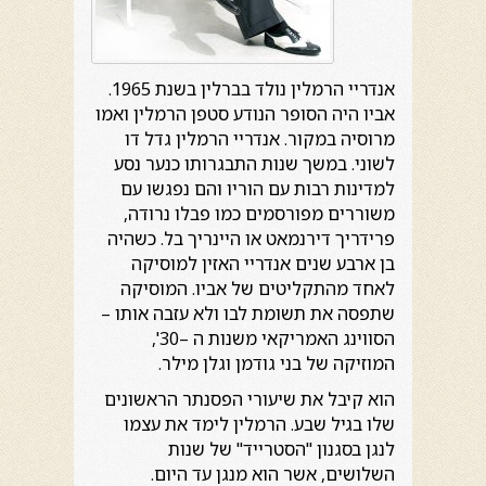
אנדריי הרמלין נולד בברלין בשנת 1965.
אביו היה הסופר הנודע סטפן הרמלין ואמו
מרוסיה במקור. אנדריי הרמלין גדל דו
לשוני. במשך שנות התבגרותו כנער נסע
למדינות רבות עם הוריו והם נפגשו עם
משוררים מפורסמים כמו פבלו נרודה,
פרידריך דירנמאט או היינריך בל. כשהיה
בן ארבע שנים אנדריי האזין למוסיקה
לאחד מהתקליטים של אביו. המוסיקה
שתפסה את תשומת לבו ולא עזבה אותו –
הסווינג האמריקאי משנות ה –30',
המוזיקה של בני גודמן וגלן מילר.
הוא קיבל את שיעורי הפסנתר הראשונים
שלו בגיל שבע. הרמלין לימד את עצמו
לנגן בסגנון "הסטרייד" של שנות
השלושים, אשר הוא מנגן עד היום.