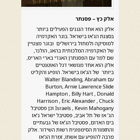
אלק כץ – פסנתר
אלק הוא אחד הנגנים הפעילים ביותר
בסצנת הג'אז בישראל. בוגר האקדמיה
למוסיקה ולמחול בירושלים ובוגר מצטיין
של האקדמיה המלכותית בהאג, הולנד,
שם למד עם הפסנתרן האגדי בארי האריס,
אלק הוא אחד מנושאי דגל האוטנטיים
ביותר של הג'אז בישראל. הופיע והקליט
עם Walter Blanding, Abraham
Burton, Arnie Lawrence Slide
Hampton , Billy Hart , Donald
Harrison , Eric Alexander , Chuck
Israels , Kevin Mahogany וכן פסטיבל
הג' אז של תל אביב, פסטיבל ישראל ג'אז
בים האדום, פסטיבל הג'אז של גבעתיים
והתזמורת הסימפונית רשות השידור. אלק
מרבה להופיע עם אשתו, זמרת הג'אז