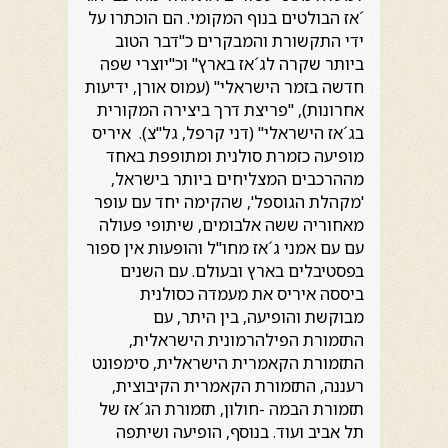
´אז הבולטים בנוף המקומי. הם הוכתרו על
ידי התקשורת והמבקרים כ"דבר הטוב
ביותר שקרה לג´אז בארץ" וכ"יוצרי שפה
חדשה בזמר הישראלי" (עמוס אורן, ידיעות
אחרונות), "פריצת דרך ביצירה המקורית
בג´אז הישראלי" (דני קרפל, גל"צ). איריס
מופיעה כזמרת סולנית ומתופפת באחד
מההרכבים המצליחים ביותר בישראל,
'מקהלת הגוספל', שהקימה יחד עם עופר
מאחוריה ששה אלבומים, שיתופי פעולה
עם עם אמני ג´אז מחו"ל והופעות אין ספור
בפסטיבלים בארץ ובעולם. עם השנים
ביססה איריס את מעמדה כסולנית
מבוקשת והופיעה, בין היתר, עם
התזמורת הפילהרמונית הישראלית,
התזמורת הקאמרית הישראלית, סימפונט
רעננה, התזמורת הקאמרית הקיבוצית,
תזמורת הבמה -חולון, תזמורת הג´אז של
תל אביב ועוד. בנוסף, הופיעה ושיתפה