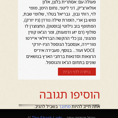
פעולה עם: אסתרית בלצן, אלון
אולארצ'יק, דני ליטני, נחום הימן, מומי
לוי, רותי נבון, גבריאל בטלר, שלומי שבת,
מוש בן ארי, הזמרת שילה גורדן (ניו יורק),
המתופף בוב גילוטי (בוסטון), החצוצרן לו
סולוף (דם יזע ודמעות), זמר הג'אז קווין
מהגוני, נגן כלי ההקשה הברזילאי איירטו
מוריירה, אנסמבל הגוספל הניו-יורקי
VOCE ועוד… בנוסף, מעבירה איריס
הרצאות וסדנאות ברחבי הארץ בנושאים
שונים בתחום הג'אז והגוספל.
בחזרה לדף הבית
הוסיפו תגובה
אתה חייב להיות
מחובר
בשביל להגיב.
ניהול וקידום אתר –
The Shark Lady
//