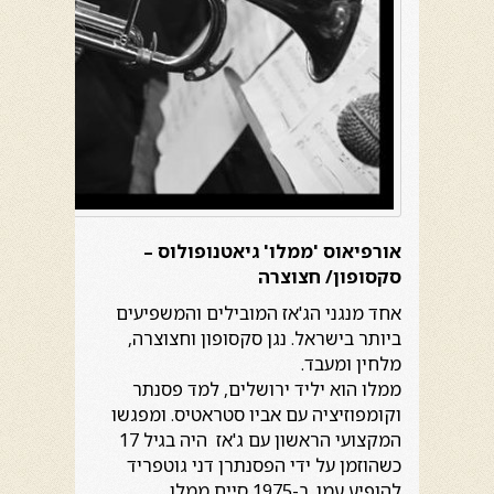
אורפיאוס 'ממלו' גיאטנופולוס –
סקסופון/ חצוצרה
אחד מנגני הג'אז המובילים והמשפיעים
ביותר בישראל. נגן סקסופון וחצוצרה,
מלחין ומעבד.
ממלו הוא יליד ירושלים, למד פסנתר
וקומפוזיציה עם אביו סטראטיס. ומפגשו
המקצועי הראשון עם ג'אז היה בגיל 17
כשהוזמן על ידי הפסנתרן דני גוטפריד
להופיע עמו. ב-1975 סיים ממלו