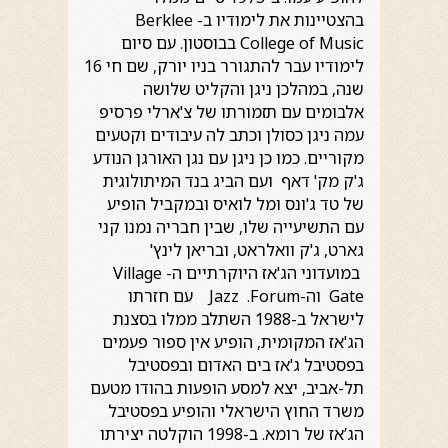
בהצטיינות את לימודיו ב- Berklee
College of Music בבוסטון. עם סיום
לימודיו עבר להתגורר בניו יורק, שם חי 16
שנה, במהלכן ניגן והקליט שלושה
אלבומים עם תזמורתו של צ'ארלי פרסיפ
עמה ניגן כסולן וכתב לה עיבודים וקטעים
מקוריים. כמו כן ניגן עם נגן האורגן הנודע
ג'ק מק' דאף ועם הביג בנד המיתולוגית
של טד ג'ונס ומל לואיס ובמקביל הופיע
עם התשיעייה שלו, שבין חבריה נמנו קני
גארט, ג'ק וואלראט, ובריאן לינץ'
במועדוני הג'אז היוקרתיים ה- Village
Gate וה-Jazz .Forum עם חזרתו
לישראל ב-1988 השתלב ממלו בסצנת
הג'אז המקומית, הופיע אין ספור פעמים
בפסטיבל ג'אז בים האדום ובפסטיבל
תל-אביב, יצא למסע הופעות בהודו מטעם
משרד החוץ הישראלי והופיע בפסטיבל
הג’אז של רומא. ב-1998 הוקלטה יצירתו