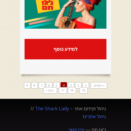
למידע נוסף
« הקודם
1
2
3
4
5
6
7
8
9
10
...
16
17
הבא »
ניהול וקידום אתר –
The Shark Lady
//
ניהול אתרים
ג'אז חם —
צרו קשר