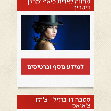
מחווה לאדית פיאף ומרלן
דיטריך
למידע נוסף וכרטיסים
סמבה דו-ברזיל – צ'יקו
צ'אגאס