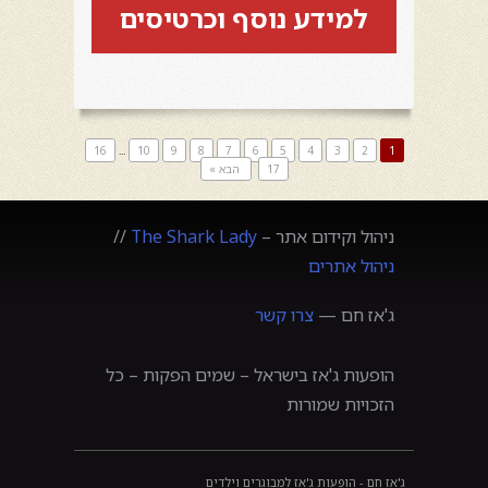
למידע נוסף וכרטיסים
16
...
10
9
8
7
6
5
4
3
2
1
17
הבא »
ניהול וקידום אתר –
The Shark Lady
//
ניהול אתרים
ג'אז חם —
צרו קשר
הופעות ג'אז בישראל – שמים הפקות – כל
הזכויות שמורות
ג'אז חם - הופעות ג'אז למבוגרים וילדים