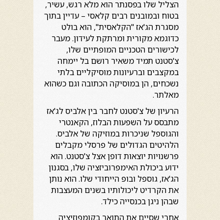
הצליל שלו בפסנתר הוא מלא רגש, עשיר,
בטוח ובמובנים רבים קלאסי – עדיין בתוך
מסגרת הג'אז "הקלאסית", הוא בולט
כדוגמא מקורית ומרתקת לעידון. מעבר
לכישורים הטכניים המופתיים שלו,
צ'סטנט תמיד משאיר רושם בל יימחה
במקצבים וברעיונות מוסיקליים בלתי
נשכחים, הן במוסיקה הכתובה וגם כשהוא
מאלתר.
הרעיון של צ'סטנט לחבר בין אלביס לג'אז
מתבסס על השפעות הבלוז, הקאנטרי
והגוספל שניכרות במוזיקה של אלביס.
הלהיטים הגדולים של פרסלי מקבלים
פרשנויות יוצאות דופן אצל צ'סטנט. הוא
ידוע ביכולת האימפרוביזציה שלו, בסגנון
הג'אז, גוספל ובופ הייחודי שלו. הוא נותן
את הקרדיט ליכולותיו בשנים המעצבות
שבהן ניגן בכנסייה כילד.
אחרי שסיים את התואר בקומפוזיציה