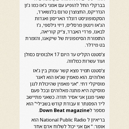
בברקלי החל להופיע עם אמני ג'אז כמו ג'ון
הנדריקס, החצוצרן טרנס בלנשארד,
הסקסופוניסט דונלד האריסון ואגדות
הג'אז וינטון מרסליס, דיזי גילספי, ג'ו
לבאנו, פרדי האברד, צ'יק קוריאה,
התזמורת הסימפונית של שיקאגו, והזמרת
בט מידלר.
צ'סטנט הקליט עד היום 17 אלבומים כסולן
ועוד עשרות כמלווה.
צ'סטנט תמיד מצא קשר עמוק בין ג'אז
ואלוהים. הוא מאמין שג'אז הוא ז'אנר
מוסיקלי דתי. "אני מאמין שהיכולת לנגן
מוסיקה היא מתנה מאלוהים ובכל פעם
שאני מנגן אני אסיר תודה. כשאני מתיישב
ליד הפסנתר זו עבודת קודש בשבילי" הוא
מספר ל
Down Beat magazine
.
בריאיון ל National Public Radio הוא
אומר: " אם אני יכול לשלוח אדם אחד