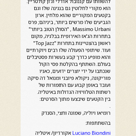
להשוותו עם קננובול אדרלי וג'ון קולטריין.
הוא מקורי לחלוטין גם בנגינה שלו וגם
בקטעים המקוריים שהוא מלחין. ארון
הגביעים שלו מרשים ביותר, ביניהם; פרס
Massimo Urbani , "הסולן הטוב ביותר"
בתחרות הג'אז האירופית בבלגיה, מקום
ראשון בהצטיינות בתחרות "Top Jazz"
ועוד. שיתופי הפעולה שלו רבים ויוקרתיים
והוא מופיע כדרך קבע בעשרות פסטיבלים
בעולם. השתתף בהקלטת פסי הקול
שנכתבו על ידי יוצרים ידועים, כאניו
מוריקונה, ניקולא פיובני ומנואל דה סיקה
ועובד באופן קבוע עם התזמורות של
רשתות הטלוויזיה הגדולות באיטליה.
בין הקטעים שיבצעו מתוך הסרטים:
.
רומיאו ויוליה, שמונה וחצי, הסנדק
בהשתתפות:
Luciano Biondini
אקורדיון/ איטליה