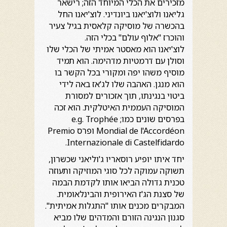
מזכירים את הכלי המיוחד הזה; רישאר
גליאנו ולוצ'יאנו ביונדיני. לוצ'יאנו החל
בהכשרה של מוסיקה קלאסית בגיל צעיר
והוכרז "אלוף עולם" בכלי הזה.
לוצ'יאנו הוא מאסטר אמיתי של הכלי שלו
וסולן עם דרמטיות מדהימה. הוא תמיד
מוסיף משהו יפה ומקורי בכל הקשר בו
הוא מנגן. האהבה שלו לג'אז באה לידי
ביטוי בנגינתו, תוך אזכורים למסורת
המוסיקה העממית האיטלקית. הוא זכה
בפרסים שונים כמו; e.g. Trophée
Mondial de l'Accordéon ופרס Premio
Internazionale di Castelfidardo.
יחד איתו יופיע רוסאריו ג'וליאני שכשרון,
תשוקה עמוקה לכל סוגי המוזיקה ותעוזה
טכנית גדולה הביאו אותו לקדמת הבמה
של סצנת הג'ז האירופית והבינלאומית.
המבקרים מכנים אותו "התגלות אמיתית".
סגנון הנגינה הזורם והמדהים שלו מביא