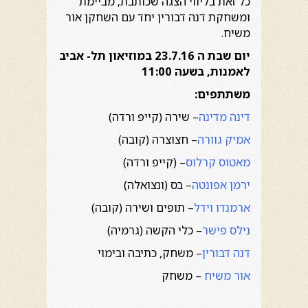
כל זאת בליווי הצגה שכותבת, מביימת
ומשחקת דנה דבורין יחד עם השחקן אור
משיח.
יום שבת ה 23.7.16 במוזיאון תל- אביב
לאמנות, בשעה 11:00
משתתפים:
דינה מדינה
– שירה (קייפ ורדה)
אמיק גוורה
– חצוצרה (קובה)
מאטוס קרלוס
– (קייפ ורדה)
ירמן אפונטה
– בס (ונצואלה)
ארמנדו וידל
– תופים ושירה (קובה)
נילס פישר
– כלי הקשה (גרמיה)
דנה דבורין
– משחק, כתיבה ובימוי
אור משיח
– משחק