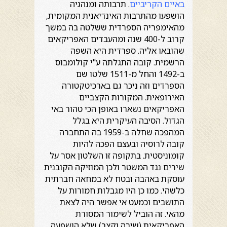
באיים הקריביים
. תרבותה ומנהגיה
הושפעו מהתרבות האינדיאנית המקומית,
מהאימפריה הספרדית ששלטה בה במשך
קרוב ל-400 שנה ומהעבדים האפריקאים
שהובאו אליה. ספרדית היא השפה
הרשמית. קובה התגלתה ע"י קולומבוס
ב-1492 והחל מ-1511 שלטו שם
הספרדים וזה ניכר גם בארכיטקטורה
האירופאית. המקורות הקצביים
האפריקאים נשארו באופן הכי טהור באי
הגדול. הסיבה העיקרית היא בגלל
המהפכה שחלה ב-1959 בה התחברה
קובה לרוסיה ובעצם הפכה להיות
קומוניסטית. בתקופה זו השלטון אסר על
שירים נגד המשטר ולכן המוזיקה הקובנית
עוסקת באהבה ובטח לא במחאה חברתית
כלשהי. כמו כן היו מגבלות חמורות על
התושבים וכמעט אי אפשר היה לצאת
מהאי. זה הוביל לשימור המסורת
האפריקאית (שירה וקצב) שלא הושפעה