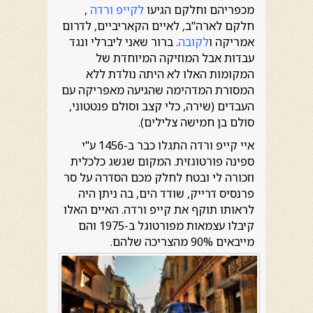
מכפריהם וחלקם הגיעו
לקייפ ורדה
,
חלקם לארה"ב, לאיים הקאריביים, לדרום
אמריקה ו
לקובה
. ברור שאני ליברלי ונגד
עבדות אבל המוזיקה המיוחדת של
המקומות האלו לא היתה נולדת ללא
המסורת המדהימה שהגיעה מאפריקה עם
העבדים (שירה, כלי קצב וסולם פנטטוני,
סולם בן חמישה צלילים).
איי קייפ ורדה התגלו כבר ב-1456 ע"י
ספינה פורטוגזית. המקום שגשג כלכלית
וזכורה לי ובטח לחלק מכם הסדרה על סר
פרנסיס דרייק, שודד הים, בה ניתן היה
לראותו תוקף את קייפ ורדה. האיים האלו
קיבלו עצמאות מפורטוגל ב-1975 והם
מייבאים 90% מהצריכה שלהם.