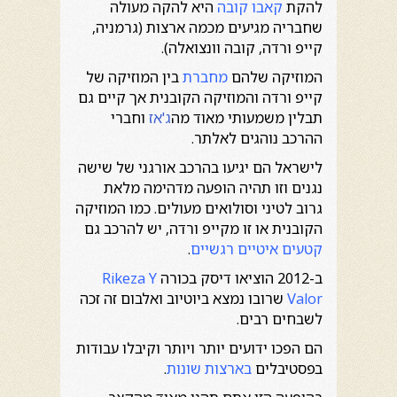
להקת
קאבו קובה
היא להקה מעולה
שחבריה מגיעים מכמה ארצות (גרמניה,
קייפ ורדה, קובה וונצואלה).
המוזיקה שלהם
מחברת
בין המוזיקה של
קייפ ורדה והמוזיקה הקובנית אך קיים גם
תבלין משמעותי מאוד מה
ג'אז
וחברי
ההרכב נוהגים לאלתר.
לישראל הם יגיעו בהרכב אורגני של שישה
נגנים וזו תהיה הופעה מדהימה מלאת
גרוב לטיני וסולואים מעולים. כמו המוזיקה
הקובנית או זו מקייפ ורדה, יש להרכב גם
קטעים איטיים רגשיים
.
ב-2012 הוציאו דיסק בכורה
Rikeza Y
Valor
שרובו נמצא ביוטיוב ואלבום זה זכה
לשבחים רבים.
הם הפכו ידועים יותר ויותר וקיבלו עבודות
בפסטיבלים
בארצות שונות
.