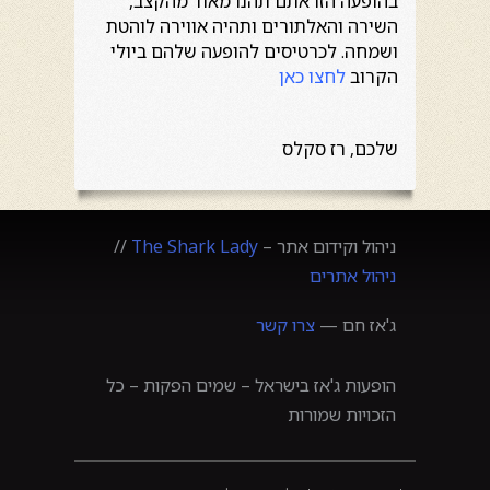
בהופעה הזו אתם תהנו מאוד מהקצב,
השירה והאלתורים ותהיה אווירה לוהטת
ושמחה. לכרטיסים להופעה שלהם ביולי
הקרוב
לחצו כאן
שלכם, רז סקלס
ניהול וקידום אתר –
The Shark Lady
//
ניהול אתרים
ג'אז חם —
צרו קשר
הופעות ג'אז בישראל – שמים הפקות – כל
הזכויות שמורות