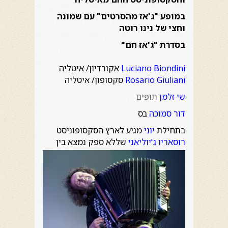
במופע "ג'אז מהסרטים" עם שמונה
וחצי של נינו רוטה
בסדרת "ג'אז חם"
Luciano Biondini
אקורדיון/ איטליה
Rosario Giuliani
סקסופון/ איטליה
שי זלמן
תופים
דור סמוכה
בס
בתחילת
יוני
מגיע לארץ הסקסופוניסט
רוסאריו ג'יוליאני
שללא ספק נמצא
בין