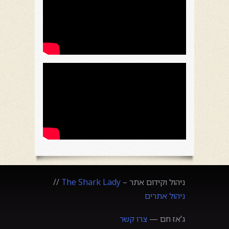
ניהול וקידום אתר –
The Shark Lady
//
ניהול אתרים
ג'אז חם —
צרו קשר