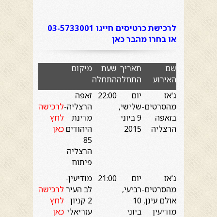
לרכישת כרטיסים חייגו 03-5733001
או בחרו מהבר כאן
שם
תאריך
שעת
מיקום
האירוע
התחלה
התחלה
ג'אז
יום
22:00
זאפה
מהסרטים-
שלישי,
הרצליה-
לרכישה
בזאפה
9 ביוני
מדינת
לחץ
הרצליה
2015
היהודים
כאן
85
הרצליה
פיתוח
ג'אז
יום
21:00
מודיעין-
מהסרטים-
רביעי,
לב העיר
לרכישה
אולם עינן,
10
2 קניון
לחץ
מודיעין
ביוני
עזריאלי
כאן