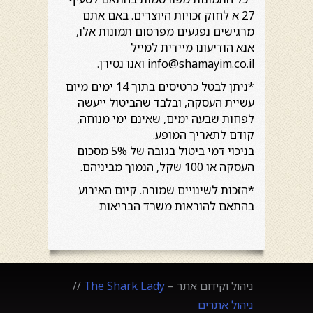
27 א לחוק זכויות היוצרים. באם אתם
מרגישים נפגעים מפרסום תמונות אלו,
אנא הודיעונו מיידית למייל
info@shamayim.co.il ואנו נסירן.
*ניתן לבטל כרטיסים בתוך 14 ימים מיום
עשיית העסקה, ובלבד שהביטול ייעשה
לפחות שבעה ימים, שאינם ימי מנוחה,
קודם לתאריך המופע.
בניכוי דמי ביטול בגובה של 5% מסכום
העסקה או 100 שקל, הנמוך מביניהם.
*הזכות לשינויים שמורה. קיום האירוע
בהתאם להוראות משרד הבריאות
ניהול וקידום אתר –
The Shark Lady
//
ניהול אתרים