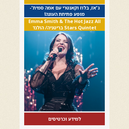
ג'אז, בלוז וקאנטרי עם אמה סמית'-
מופע פתיחת העונה!
Emma Smith & The Hot Jazz All
Stars Quintet בריטניה/ הולנד
למידע וכרטיסים