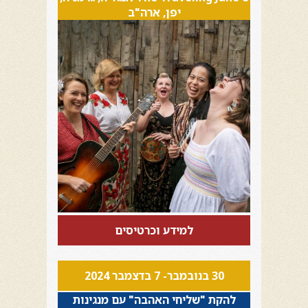
יפן, ארה"ב
למידע וכרטיסים
30 בנובמבר- 7 בדצמבר 2024
להקת "שליחי האהבה" עם מנגינות