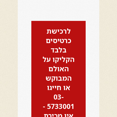
לרכישת
כרטיסים
בלבד
הקליקו על
האולם
המבוקש
או חייגו
03-
5733001 -
אין מכירת