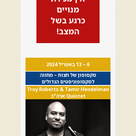
מנויים
כרגע בשל
המצב!
6 – 13 באפריל 2024
סקסופון של חצות – מחווה
לסקסופוניסטים הגדולים
Troy Roberts & Tamir Hendelman
Quintet ארה"ב