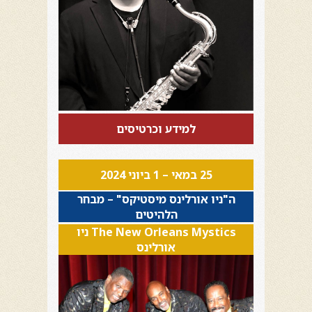
למידע וכרטיסים
25 במאי – 1 ביוני 2024
ה"ניו אורלינס מיסטיקס" – מבחר
הלהיטים
The New Orleans Mystics ניו
אורלינס