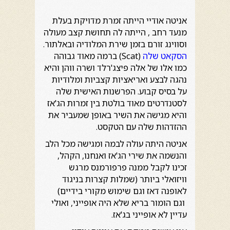
אניטה אודיי הייתה זמרת מדויקת בעלת
מנעד רחב , הייתה לה תחושת קצב מעולה
וסווינג זורם בזמן שירת המלודיה ובאלתור.
הסקאט שלה
(Scat) ברמה מאוד גבוהה
כמו אלו של אלה פיצג'רלד ושרה ווהן והיא
נהגה לבצע ואריאציות קצביות ומלודיות
על בסיס קבוע. הפרשנות האישית שלה
לסטנדרטים מאוד בולטת בין זמרות הג'אז
והיא מגישה את השיר באופן שמעביר את
ההזדהות שלה עם הטקסט.
אניטה היתה עולה לבמה ומגישה מכל הלב
והנשמה את שירי הג'אז ואנחנו, הקהל,
זכינו לקבל ממנה פרפורמנס מרגש
וויזואלי ביותר (שמלות קצרות בניגוד
לאופנה דאז וגם שימוש מקורי בידיים)
וגם הומור בריא שלא היה אופייני, ואולי
עדיין לא אופייני בג'אז.