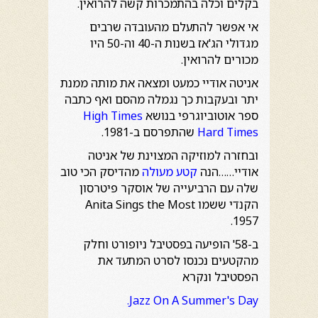
בקלים וכלה בהתמכרות קשה להרואין.
אי אפשר להתעלם מהעובדה שרבים
מגדולי הג'אז בשנות ה-40 וה-50 היו
מכורים להרואין.
אניטה אודיי כמעט ומצאה את מותה ממנת
יתר ובעקבות כך נגמלה מהסם ואף כתבה
ספר אוטוביוגרפי בנושא
High Times
Hard Times
שהתפרסם ב-1981.
ובחזרה למוזיקה המצוינת של אניטה
אודיי……הנה
קטע מעולה
מהדיסק הכי טוב
שלה עם הרביעייה של אוסקר פיטרסון
הקנדי ששמו Anita Sings the Most
1957.
ב-58' הופיעה בפסטיבל ניופורט וחלק
מהקטעים נכנסו לסרט המתעד את
הפסטיבל ונקרא
Jazz On A Summer's Day.