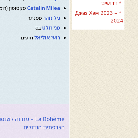
* דרושים
Catalin Milea
סקסופון (רומנ
* Джаз Хам 2023 –
גיל זוהר
פסנתר
2024
מני וולט
בס
רועי אוליאל
תופים
La Bohème – מחווה לשנ
הצרפתים הגדולים