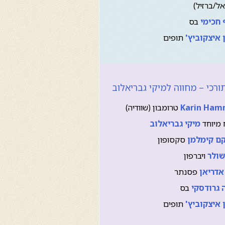
אל/ברזיל)
חכימי
בס
 איצקוביץ'
תופים
רכי – מחווה למיקי גבריאלוב
Karin Ham
טרומבון (שוודיה)
 מיוחד
מיקי גבריאלוב
ם קימלמן
סקסופון
שולר
ויברפון
אדריאן
פסנתר
 גרודסקי
בס
 איצקוביץ'
תופים