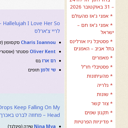
– 31 באוקטובר 2026
* אמני ג'אז מהעולם
er So
* אמני ג'אז חם –
לריי צ'ארלס
ישראל
* פסטיבל ניו אורלינס
Charis Ioannou
סקסופון (ק
בתל אביב – האמנים
Oliver Kent
פסנתר (אוסטרי
* מאמרים
רם ארז
בס
* פסטיבלי חו"ל
שי זלמן
תופים
* מהעיתונות
* גלריה
* שונות
* צור קשר
Drops Keep Falling On My
* תקנון שמים
Head – מחווה לברט באכרך
* מדיניות הפרטיות
Nina Mya
שירה (פינלנד)