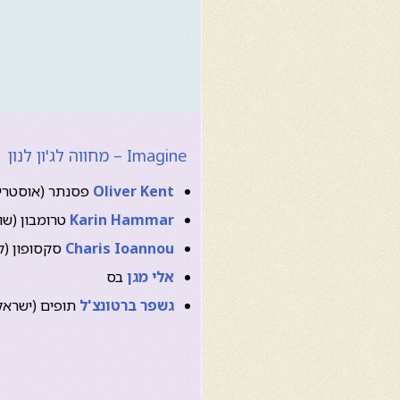
Imagine – מחווה לג'ון לנון
Oliver Kent
פסנתר (אוסטרי
Karin Hammar
טרומבון (שוו
Charis Ioannou
סקסופון (ק
אלי מגן
בס
גשפר ברטונצ'ל
תופים (ישראל