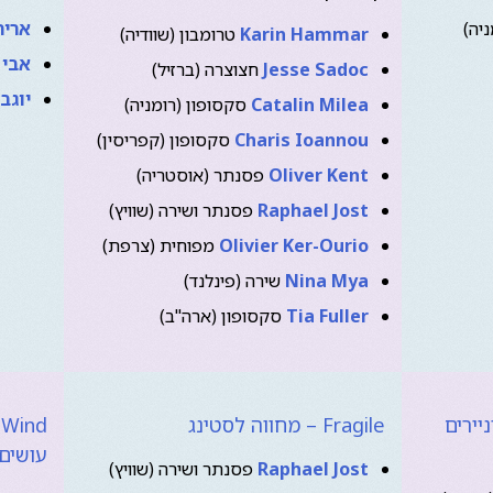
יה)
אריה
Karin Hammar
טרומבון (שוודיה)
אבי 
Jesse Sadoc
חצוצרה (ברזיל)
יוגב
Catalin Milea
סקסופון (רומניה)
Charis Ioannou
סקסופון (קפריסין)
Oliver Kent
פסנתר (אוסטריה)
Raphael Jost
פסנתר ושירה (שוויץ)
Olivier Ker-Ourio
מפוחית (צרפת)
Nina Mya
שירה (פינלנד)
Tia Fuller
סקסופון (ארה"ב)
סוניירים
Fragile – מחווה לסטינג
עושים 
Raphael Jost
פסנתר ושירה (שוויץ)