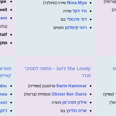
צרפת)
epe
Nina Mya
שירה (פינלנד)
ה)
well
ורד דקל
שירה
hem
דוד מיכאלי
בס
(בלגי
רועי קימלמן
תופים
Wolf
מתן 
ז
Isn't She Lovely – מחווה לסטיבי
מארש ה
וונדר
קאיימי
Karin Hammar
טרומבון (שוודיה)
adoc
(שוויץ)
Olivier Ker-Ourio
מפוחית (צרפת)
nnou
אל)
אילון תורג'מן
גיטרה
Jost
אריה וולינץ
בס
ז'וק