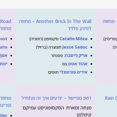
Hallelujah I Love H – מחווה
Another Brick In The Wall – מחווה
לפינק פלויד
מחווה 
פריסין)
Catalin Milea
סקסופון (רומניה)
Jost
ה)
Jesse Sadoc
חצוצרה (ברזיל)
urio
אריק נייסברג
פסנתר
אסף 
אהוד אטון
בס
יונתן
איריס פורטוגלי
תופים
Rain 
דואו ספיישל – יודעים איך זה מתחיל
מחווה 
ופרינס
מנחה ומארח: הסקסופוניסט עמיקם
קימלמן
ller