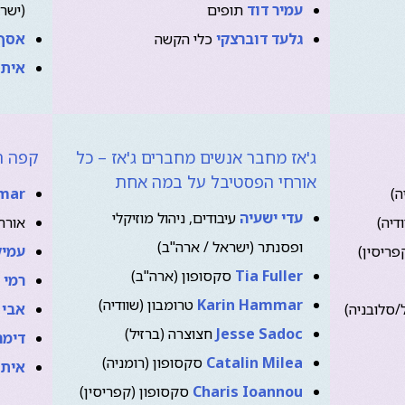
עמיר דוד
תופים
(ישר
גלעד דוברצקי
כלי הקשה
אסף 
איתן
ג'אז מחבר אנשים מחברים ג'אז – כל
קפה תו
אורחי הפסטיבל על במה אחת
ה)
mar
עדי ישעיה
עיבודים, ניהול מוזיקלי
דיה)
אורח
ופסנתר (ישראל / ארה"ב)
פריסין)
עמיק
Tia Fuller
סקסופון (ארה"ב)
רמי 
Karin Hammar
טרומבון (שוודיה)
/סלובניה)
אבי 
Jesse Sadoc
חצוצרה (ברזיל)
דימה
Catalin Milea
סקסופון (רומניה)
איתן
Charis Ioannou
סקסופון (קפריסין)