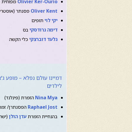
Olivier Ker-Ourio
מפוחית (
Oliver Kent
פסנתר (אוסטרי
יקי לוי
תופים
דימה גרודסקי
בס
גלעד דוברצקי
כלי הקשה
דמיינו עולם נפלא – מופע ג'א
לילדים
Nina Mya
הזמרת (פינלנד)
Raphael Jost
הפסנתרן/ זמר 
בהנחיית הזמרת
עדן הולן
(ישר