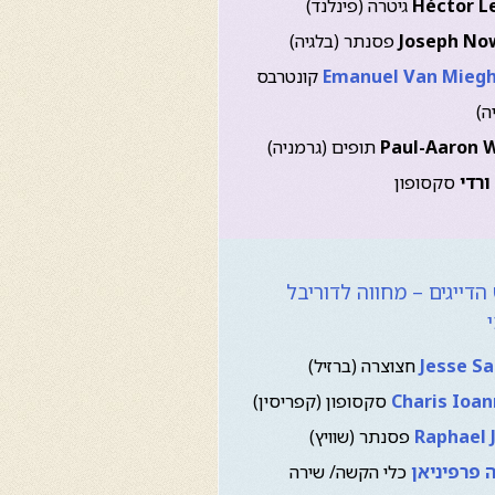
Héctor L
גיטרה (פינלנד)
Joseph No
פסנתר (בלגיה)
Emanuel Van Mieg
קונטרבס
ה)
Paul-Aaron 
תופים (גרמניה)
ורדי
סקסופון
דייגים – מחווה לדוריבל
Jesse S
חצוצרה (ברזיל)
Charis Ioa
סקסופון (קפריסין)
Raphael 
פסנתר (שוויץ)
ה פרפיניאן
כלי הקשה/ שירה