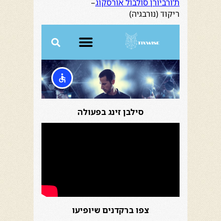
ת'ורביורן סולבול אורסקוג
–
ריקוד (נורבגיה)
סילבן זינג בפעולה
צפו ברקדנים שיופיעו