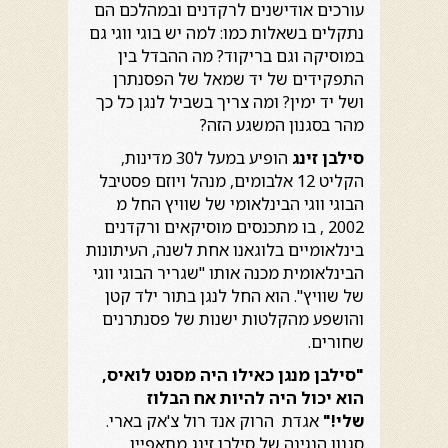
עורכים אודישנים לרקדנים ובמהלכם הם
נתקלים בשאלות כמו: למה יש בוגי ווגי גם
במוסיקה וגם בריקוד? מה ההבדל בין
התפקידים של יד שמאל של הפסנתרן
ושל יד ימין? ומה צריך בשביל לנגן כל כך
מהר בסגנון המשגע הזה?
סילבן זינג
הופיע במעל ל30 מדינות,
הקליט 12 אלבומים, מנהל ויוזם פסטיבל
הבוגי ווגי הבינלאומי של שוויץ החל מ
2002 , בו מתכנסים מוסיקאים ורקדנים
בינלאומיים בלוגאנו אחת לשנה, העיתונות
הבינלאומית מכנה אותו "שגריר הבוגי ווגי
של שוויץ". הוא החל לנגן בתור ילד קטן
והושפע מהקלטות ישנות של פסנתרנים
שחורים.
"סילבן מנגן כאילו היה מסנט לואיס,
הוא יכול היה להיות אח הבלוז
שלי!"
אגדת הרוק אנד רול צ'אק בארי.
סגנון הנגינה של סילבן זינג מתאפיין