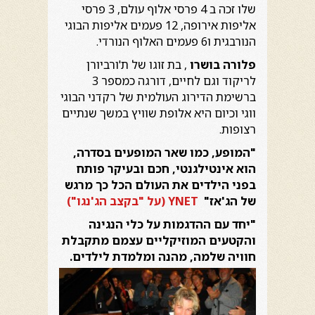
שלו זכה ב 4 פרסי אלוף עולם, 3 פרסי
אליפות אירופה, 12 פעמים אליפות הבוגי
הנורבגית ו6 פעמים האלוף הנורדי.
פלורה בושרו
, בת זוגו של ת'ורביורן
לריקוד וגם לחיים, דורגה כמספר 3
ברשימת הדירוג העולמית של רקדני הבוגי
ווגי וכיום היא אלופת שוויץ במשך שנתיים
רצופות.
"המופע, כמו שאר המופעים בסדרה,
הוא אינטילגנטי, חכם ובעיקר פותח
בפני הילדים את העולם הכל כך מרגש
של הג'אז"
YNET (על "בקצב הג'נגו")
"יחד עם ההדגמות על כלי הנגינה
והקטעים המוזיקליים עצמם מתקבלת
חוויה שלמה, מהנה
ומלמדת לילדים.