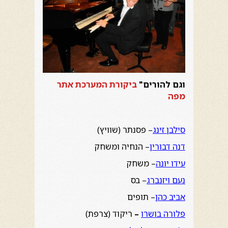
וגם להורים"
ביקורת המערכת אתר
מפה
סילבן זינג
– פסנתר (שוויץ)
דנה דבורין
– הנחיה ומשחק
עידו יונה
– משחק
נעם ויזנברג
– בס
אביב כהן
– תופים
פלורה בושרו
–
ריקוד (צרפת)