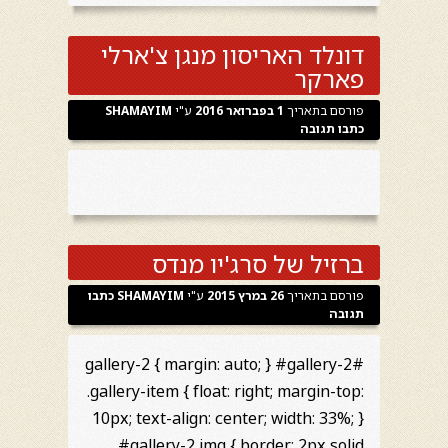
דונלד האריסון מנגן צ'ארלי
פארקר
פורסם בתאריך
1 בפברואר 2016
ע"י
SHAMAYIM
כתבו תגובה
ברזיל של סרג'יו מנדס
פורסם בתאריך
26 במרץ 2015
ע"י
SHAMAYIM
כתבו
תגובה
#gallery-2 { margin: auto; } #gallery-2
.gallery-item { float: right; margin-top:
10px; text-align: center; width: 33%; }
#gallery-2 img { border: 2px solid