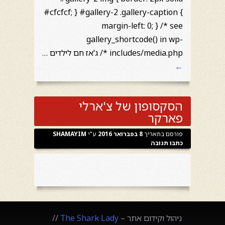
#cfcfcf; } #gallery-2 .gallery-caption {
margin-left: 0; } /* see
gallery_shortcode() in wp-
includes/media.php */ ג'אז חם לילדים …
←
הסקסופון של צ'ארלי
פארקר
פורסם בתאריך
8 בפברואר 2016
ע"י
SHAMAYIM
כתבו תגובה
ניהול וקידום אתר –
The Shark Lady
//