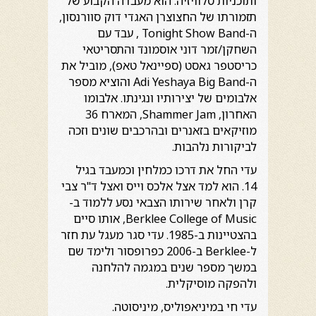
ותוכניות טלוויזיה. הוא מעבדה הקבוע של
תזמורתו של החצוצרן האגדי דוק סוורנסון,
ה-Tonight Show Band , עבד עם
השחקן/זמר דוני אוסמונד והתסריטאי
כריסטפר גאסט (ספיינאל טאפ), מוביל את
ה-Adi Yeshaya Big Band והוציא מספר
אלבומים של יצירותיו ונגינתו. אלבומו
האחרון, Shammer Jam, המארח 36
מוזיקאים בזאנרים ובהרכבים שונים וזכה
לביקורות נלהבות.
עדי החל את דרכו כמלחין וכמעבד בגיל
14. הוא למד אצל אלכס וייס ואצל ד"ר צבי
קרן ולאחר שירותו הצבאי נסע ללמוד ב-
Berklee College of Music, אותו סיים
בהצטיינות ב-1985. עדי סגר מעגל עת חזר
ל-Berklee ב-2006 כפרופסור ולימד שם
במשך מספר שנים במגמה להלחנה
ולהפקה מוסיקלית.
עדי חי במיניאפוליס, מיניסוטה.