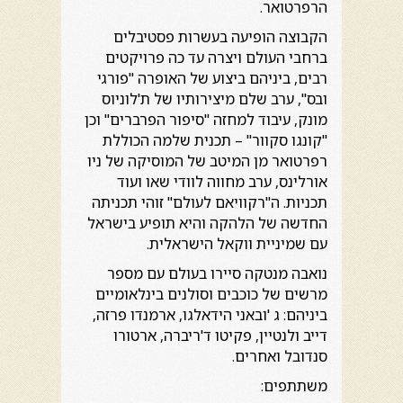
הרפרטואר.
הקבוצה הופיעה בעשרות פסטיבלים
ברחבי העולם ויצרה עד כה פרויקטים
רבים, ביניהם ביצוע של האופרה "פורגי
ובס", ערב שלם מיצירותיו של ת'לוניוס
מונק, עיבוד למחזה "סיפור הפרברים" וכן
"קונגו סקוור" – תכנית שלמה הכוללת
רפרטואר מן המיטב של המוסיקה של ניו
אורלינס, ערב מחווה לוודי שאו ועוד
תכניות. ה"רקוויאם לעולם" זוהי תכניתה
החדשה של הלהקה והיא תופיע בישראל
עם שמיניית ווקאל הישראלית.
נואבה מנטקה סיירו בעולם עם מספר
מרשים של כוכבים וסולנים בינלאומיים
ביניהם: ג 'ובאני הידאלגו, ארמנדו פרזה,
דייב ולנטיין, פקיטו ד'ריברה, ארטורו
סנדובל ואחרים.
משתתפים: