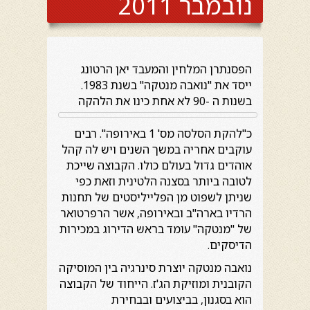
נובמבר 2011
הפסנתרן המלחין והמעבד יאן הרטונג
ייסד את "נואבה מנטקה" בשנת 1983.
בשנות ה -90 לא אחת כינו
את הלהקה
כ"להקת הסלסה מס' 1 באירופה". רבים
עוקבים אחריה במשך השנים ויש לה קהל
אוהדים גדול בעולם כולו. הקבוצה שייכת
לטובה ביותר בסצנה הלטינית וזאת כפי
שניתן לשפוט מן הפלייליסטים של תחנות
הרדיו בארה"ב ובאירופה, אשר הרפרטואר
של "מנטקה" עומד בראש הדירוג במכירות
הדיסקים.
נואבה מנטקה יוצרת סינרגיה בין המוסיקה
הקובנית ומוזיקת הג'ז. הייחוד של הקבוצה
הוא בסגנון, בביצועים ובבחירת