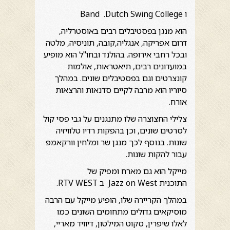
ו Band .Dutch Swing College
הוא מנגן בפסטיבלים רבים באוסטרליה,
דרום אפריקה, אנגליה,קובה, תוניסיה, מלטה
ובכל רחבי אירופה. בהולנד ובחו"ל הוא מופיע
במועדונים רבים, תיאטראות, אולמות
קונצרטים וגם בפסטיבלים שונים. במהלך
סיוריו הוא מרבה לקיים סדנאות והרצאות
אורח.
צלילי החצוצרה שלו מתנגנים על גבי פסי קול
לסרטים שונים, וכן בהפקות רדיו טלוויזיה
שונות. בנוסף לכך מנגן שר ומלחין וורקאמפ
עבור להקות שונות.
מייקל הוא גם מארח ומפיק של
התוכנית Jazz on West ב RTV WEST.
במהלך הקריירה שלו, הופיע מייקל עם הרבה
מוסיקאים גדולים מתחומים השונים כמו
לאלו שיפרין, סקוט המילטון, דיוויד מאריי,