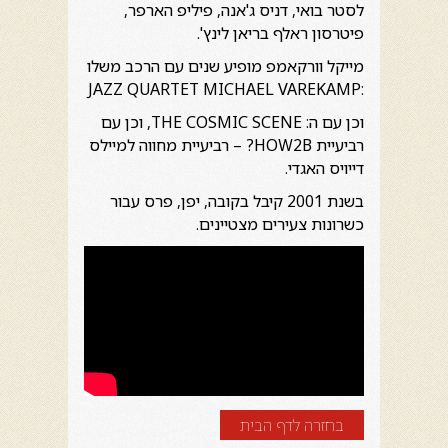
לסטר בואי, דניס ג'אנה, פיליפ הארפר,
פיטרסון ראלף בריאן לינץ'.
מייקל וורקאמפ מופיע שנים עם הרכב משלו
:JAZZ QUARTET MICHAEL VAREKAMP
וכן עם ה: THE COSMIC SCENE, וכן עם
רביעיית HOW2B? – רביעיית מחווה למיילס
דייויס האגדי.
בשנת 2001 קיבל בקובה, יפן, פרס עבור
כשרונות צעירים מצטיינים.
בחזרה לדף הבית