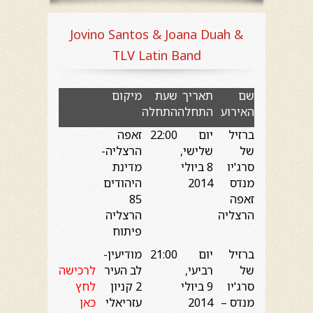
Jovino Santos & Joana Duah &
TLV Latin Band
שם
תאריך
שעת
מיקום
האירוע
התחלה
התחלה
ברזיל
יום
22:00
זאפה
של
שלישי,
הרצליה-
סרג'יו
8 ביולי
מדינת
מנדס
2014
היהודים
זאפה
85
הרצליה
הרצליה
פיתוח
ברזיל
יום
21:00
מודיעין-
של
רביעי,
לב העיר
לרכישה
סרג'יו
9 ביולי
2 קניון
לחץ
מנדס –
2014
עזריאלי
כאן