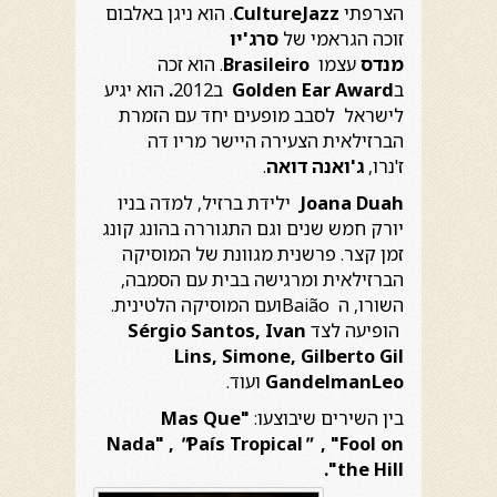
הצרפתי
CultureJazz
. הוא ניגן באלבום
זוכה הגראמי של
סרג'יו
מנדס
עצמו
Brasileiro
. הוא זכה
ב
Golden Ear Award
ב2012
.
הוא יגיע
לישראל לסבב מופעים יחד עם הזמרת
הברזילאית הצעירה היישר מריו דה
ז'נרו,
ג'ואנה דואה
.
Joana Duah
ילידת ברזיל, למדה בניו
יורק חמש שנים וגם התגוררה בהונג קונג
זמן קצר. פרשנית מגוונת של המוסיקה
הברזילאית ומרגישה בבית עם הסמבה,
השורו, ה Baiãoועם המוסיקה הלטינית.
הופיעה לצד
Sérgio Santos, Ivan
Lins, Simone, Gilberto Gil
Leo
Gandelman
ועוד.
בין השירים שיבוצעו:
"Mas Que
Nada"
,
"
País Tropical
"
,
"Fool on
.
the Hill"