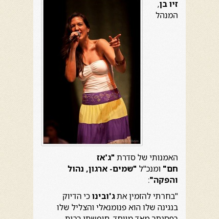
זיו בן
,
המנהל
האמנותי של סדרת
"ג'אז
חם"
ומנכ"ל
"שמים- ארגון, נהול
והפקה"
:
"בחרתי להזמין את
ג'ובינו
כי הדיוק
בנגינה שלו הוא פנומנאלי והצליל שלו
בפסנתר מאד מיוחד. חיפשתי רבות