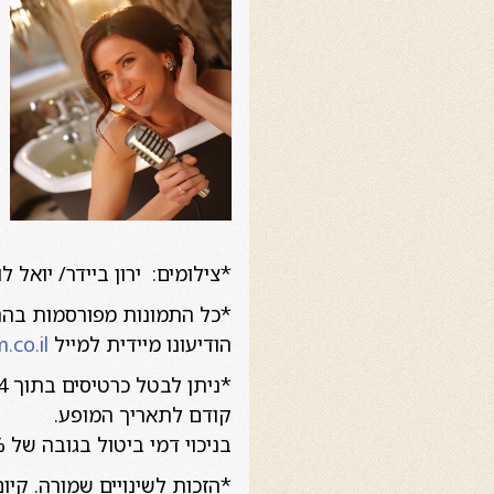
*צילומים: ירון ביידר/ יואל לוי/ פטר 
הודיעונו מיידית למייל
co.il
קודם לתאריך המופע.
בניכוי דמי ביטול בגובה של 5% מסכום העסקה או 100 שקל, הנמוך מביניהם.
*הזכות לשינויים שמורה. קי