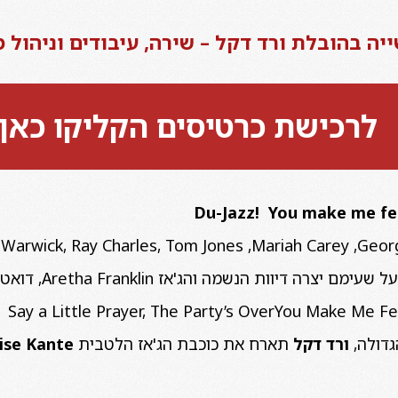
יה בהובלת ורד דקל – שירה, עיבודים וניהול מ
לרכישת כרטיסים הקליקו כאן
Du-Jazz! You make me fee
Warwick, Ray Charles, Tom Jones
,
Mariah Carey
,
Geor
נשמה והג'אז Aretha Franklin, דואטים לשירים אייקוניים כגון
גדולה,
ורד דקל
תארח את כוכבת הג'אז הלטבית
lise Kante