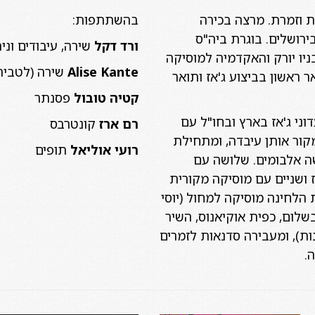
 וזמרת. מרצה בכירה
בהשתתפות:
רושלים. בוגרת ביה"ס
ורד דקל
שירה, עיבודים וניה
בניו יורק והאקדמיה למוסיקה
Alise Kante
שירה (לטביה
 ראשון בביצוע ג'אז ותואר
קטיה טובול
פסנתר
וני ג'אז בארץ ובחו"ל עם
רם ארז
קונטרבס
קור אותן עיבדה, ומתחילת
רועי אוליאל
תופים
 אלבומים. שלושה עם
 ושניים עם מוסיקה מקורית
הלחינה מוסיקה למחול (יוסי
בשלום, כפית אוקיאנוס, השיר
ת), ומעבירה סדנאות לזמרים
.