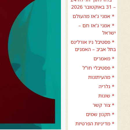
– 31 באוקטובר 2026
* אמני ג'אז מהעולם
* אמני ג'אז חם –
ישראל
* פסטיבל ניו אורלינס
בתל אביב – האמנים
* מאמרים
* פסטיבלי חו"ל
* מהעיתונות
* גלריה
* שונות
* צור קשר
* תקנון שמים
* מדיניות הפרטיות