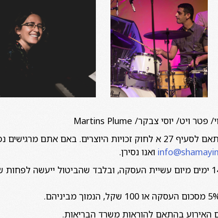
ויט/ יוסי צבקר/ Martins Plume
*כל התמונות מפורסמות בהתאם לסעיף 27 א לחוק זכויות היוצרים. באם
info@shamayim.
ואנו נסירן.
*ניתן לבטל כרטיסים בתוך 14 ימים מיום עשיית העסקה, ובלבד שהביטול ייעשה
ום האירוע בהתאם להוראות משרד הבריאות.