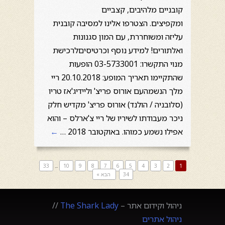
קובניים מלהיבים, קצביים
ומקפיצים. הצטרפו אלינו למסיבה קובנית
עליזה ומשוחררת, עם המון סגנונות
ואלתורים! למידע נוסף וכרטיסיםלרכישת
מנוי התקשרו: 03-5733001 הופעות
שהתקיימו תאריך המופע: 20.10.2018 ריי
מלך הנשמהעם אורוס פריצ' וליידיג'אז טריו
(סלובניה / הולנד) אורוס פריצ' מקדיש חלק
ניכר מעבודתו לשיריו של ריי צ'ארלס – והוא
אפילו נשמע כמוהו. באוקטובר 2018 …
←
33
...
10
9
8
7
6
5
4
3
2
1
34
הבא »
ניהול וקידום אתר –
The Shark Lady
//
ניהול אתרים