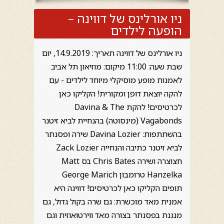
ניו אורלינס של דווינה –
הופעה לילדים
ניו אורלינס של דווינה תאריך: 14.9.2019, יום
שבת שעה: 11:00 מיקום: מוזיאון תל אביב
לאמנות מופע מוסיקלי מיוחד לילדים - עם
להקה יוצאת דופן ומקורית! הקליקו כאן
לכרטיסים! להקת Davina & The
Vagabonds (מינסוטה) בהנחיית לביא זיטנר
בהשתתפות: Davina Lozier שירה ופסנתר
לביא זיטנר כתיבה והנחייה Zack Lozier
חצוצרה ושירה Chris Bates בס Matt
Hanzelka טרומבון George Marich
תופים הקליקו כאן לכרטיסים! דווינה היא
אמנית מאד מוכשרת: גם שרה בקול גדול, גם
מנגנת בפסנתר בצורה מאד ווירטואוזית וגם