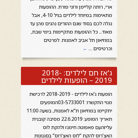
ארי, רותה קליימן ורוני פורת. ההופעות
מתאימות במיוחד לילדים בגיל 4-10, אבל
נגלה לכם בסוד שגם ההורים נהנים מהן עד
מאוד... כל ההופעות מתקיימות בימי שבת,
במוזיאון תל אביב לאמנות. לפרטים
וכרטיסים …
←
ג'אז חם לילדים: 2018-
2019 – הופעות לילדים
הופעות ג'אז לילדים - 2018-2019 לרכישת
מנוי התקשרו: 03-5733001המופעים
יתקיימו במוזיאון ת"א לאמנות, בשעה 11:00
תאריך המופע: 22.6.2019 מסיבה קובנית
עליזהעם פאפוטה חימנז ולהקת לוס
האצ'רוס להקת "לוס האצ'רוס" בסגנונות