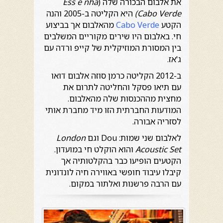
את אלבום הבכורה שלה (
Ess ê nha
Cabo Verde
)
היא הקליטה ב-2005 והנה
הקטע
Cabo Verde
מהאלבום אך בביצוע
חי. באלבום היו שירים מקוריים המשלבים
בין המסורת המוזיקלית של קייפ ורדה עם
ג'אז.
ב-2012 הקליטה כרמן סוזה אלבום דואו
עם תיאו פסקל והחליטה לתרום את
מחצית מההכנסות שלה מהאלבום.
המודעות החברתית הזו מיד מחברת אותי
לסזריה אבורה.
לאלבום שני שמות: Dou וגם
London
Acoustic Set
והוא הוקלט חי במועדון.
הקטעים הופיעו כבר בהקלטותיה אך
קיבלו עיבוד חופשי באווירה חיה לונדונית
עם הרבה פרשנות ואלתור במקום.