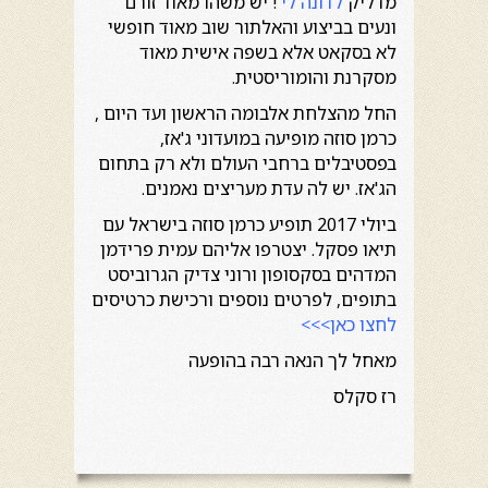
מדליק
לדונה לי
! יש משהו מאוד זורם
ונעים בביצוע והאלתור שוב מאוד חופשי
לא בסקאט אלא בשפה אישית מאוד
מסקרנת והומוריסטית.
החל מהצלחת אלבומה הראשון ועד היום ,
כרמן סוזה מופיעה במועדוני ג'אז,
בפסטיבלים ברחבי העולם ולא רק בתחום
הג'אז. יש לה עדת מעריצים נאמנים.
ביולי 2017 תופיע כרמן סוזה בישראל עם
תיאו פסקל. יצטרפו אליהם עמית פרידמן
המדהים בסקסופון ורוני צדיק הגרוביסט
בתופים, לפרטים נוספים ורכישת כרטיסים
לחצו כאן>>>
מאחל לך הנאה רבה בהופעה
רז סקלס