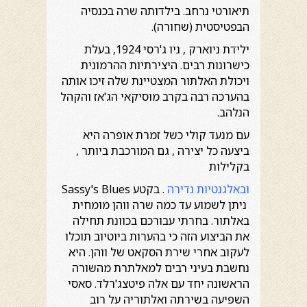
תיאורטי נרחב. בילדותה שרה בכנסיה
הבפטיסטית (שחורה).
ילידת ניוארק , ניו ג'רסי 1924, בעלת
כישרונות רבים. היצירתיות ההרמונית
ויכולת האלתור המצטיינת שלה זיכו אותה
בהערכה רבה בקרב מוסיקאי הג'אז והקהל
הנלהב.
עם מנעד קולי כשל זמרת אופרה היא
ביצעה כל יצירה , גם המורכבת ביותר ,
בקלילות
ובאלגנטיות נדירה
. בקטע Sassy's Blues
ניתן לשמוע עד כמה שרה ווהן מומחית
באלתור. בחרתי עבורכם בכוונת תחילה
את הביצוע הזה כי בהערות ביוטיוב תוכלו
לעקוב אחרי שירת הסקאט של ווהן. היא
נחשבת בעיני רבים למאלתרת מהשורה
הראשונה יחד עם אלה פיטצג'רלד. סאסי
השפיעה בשירתה ואלתוריה על רוב