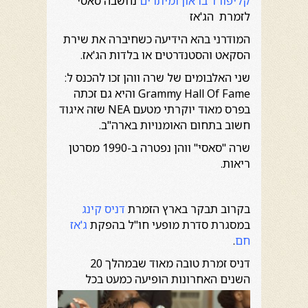
קליפורד בראון ומיתרים
נחשבה סאסי
לזמרת הג'אז
המודרני בהא הידיעה כשחיברה את שירת
הסקאט והסטנדרטים או בלדות הג'אז.
שני האלבומים של שרה ווהן זכו להכנס ל:
Grammy Hall Of Fame והיא גם זכתה
בפרס מאוד יוקרתי מטעם NEA שזה איגוד
חשוב בתחום האומנויות בארה"ב.
שרה "סאסי" ווהן נפטרה ב-1990 מסרטן
ריאות.
בקרוב תבקר בארץ הזמרת
דניס קינג
במסגרת סדרת מופעי חו"ל בהפקת
ג'אז
חם
.
דניס זמרת טובה מאוד שבמהלך 20
השנים האחרונות הופיעה כמעט
בכל