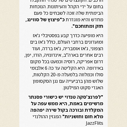
הרכבים. הקונצרטים של טנדוי התקבלו
בחום על ידי הקהל והעיתונות. הנוכחות
הבימתית שלה זוכה לשבחים כל פעם
מחדש והיא מוגדרת
כ"פיצוץ של סווינג,
חזק ומתוחכם".
היא מופיעה כדרך קבע בפסטיבלי ג'אז
ומועדונים ברחבי העולם, כולל ג'אז בים
הצפוני, ג'אז אומבריה, ג'אז ברדה, ועוד
רבים אחרים בארה"ב, אינדונזיה, הודו, יפן,
דרום אפריקה, רוסיה וכמעט בכל מקום
באירופה. היא הקליטה עד כה 6 אלבומי
סולו וכמלווה בלמעלה מ-20 הקלטות,
שלוש מהן ברביעייה עם נגן הסקסופון
האגדי סקוט המילטון.
"לפרנצ'סקה טנדוי יש כישורי פסנתר
מרשימים באמת,
היא ממש עפה על
המקלדת ובורכה בקול שירה יפהפה
מלא חום וחושניות"
המגזין ההולנדי
JazzFlits