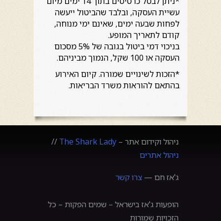
*ניתן לבטל כרטיסים בתוך 14 ימים מיום
עשיית העסקה, ובלבד שהביטול ייעשה
לפחות שבעה ימים, שאינם ימי מנוחה,
קודם לתאריך המופע.
בניכוי דמי ביטול בגובה של 5% מסכום
העסקה או 100 שקל, הנמוך מביניהם.
*הזכות לשינויים שמורה. קיום האירוע
בהתאם להוראות משרד הבריאות.
ניהול וקידום אתר –
The Shark Lady
//
ניהול אתרים
ג'אז חם —
צרו קשר
הופעות ג'אז בישראל – שמים הפקות – כל
הזכויות שמורות