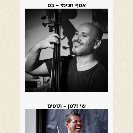
אסף חכימי – בס
שי זלמן – תופים