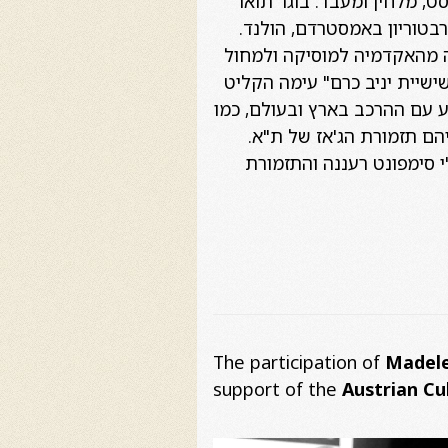
197, גיטריסט, מלחין ומעבד. בוגר תואר
רבטוריון באמסטרדם, הולנד.
יה מהאקדמיה למוסיקה ולמחול
שישיית יניב כרם" עימה הקליט
יע עם ההרכב בארץ ובעולם, כמו
יהם תזמורת הג'אז של ת"א.
י סימפונט רעננה והתזמורת
The participation of
Madele
support of the
Austrian Cu