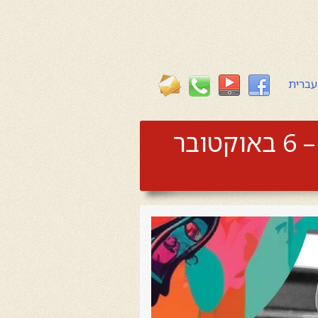
עברית
שירי אהבה: מסע קסם ג’אזי – אינטימי בשניים – 6 באוקטובר