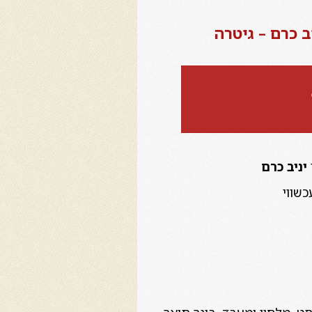
יניב כרם
כשווי