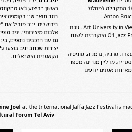
וסטרית
Madeleine
יניב כרם
, יליד 5
היא ילידת 1994. בגיל 16 התקבלה למסלול
ראשון בביצוע ג'אז מהקונס
בוגר תואר שני בקומפוזיצ
בירושלים. יניב מוביל את "
בעלת תואר בביצוע מה Art University in Vienna . זוכת
אלבום מיצירותיו. יניב מופ
המקום הראשון בתחרות Ö1 Jazz Prize היוקרתית לשנת
גם עם הרכבים נוספים, בינ
יצירות שכתב יניב בוצעו ע"
ספרד, סרביה, גרמניה, טוניסיה
הקאמרית הישראלית.
סטריה. מדליין מנהיגה מספר
 מארחת אמנים ידועים
ine Joel
at the International Jaffa Jazz Festival is m
ltural Forum Tel Aviv