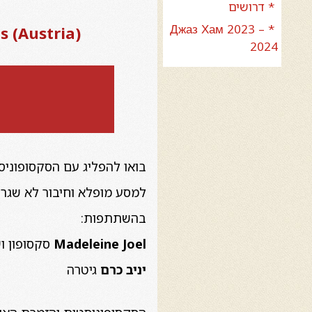
* דרושים
* Джаз Хам 2023 –
Vocals (Austria
2024
בואו להפליג עם הסקסופוני
למסע מופלא וחיבור לא שגרתי
בהשתתפות:
Joel
Madeleine
סקסופון וש
יניב כרם
גיטרה