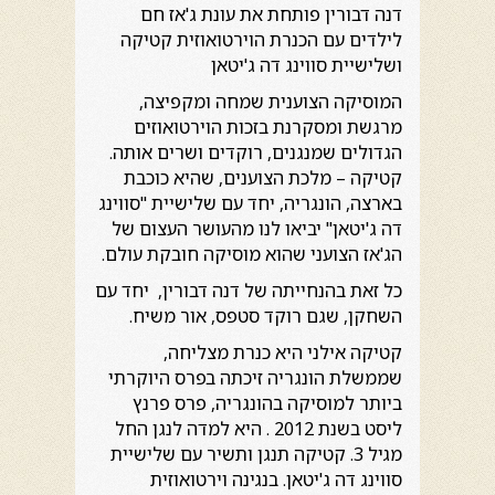
דנה דבורין פותחת את עונת ג'אז חם
לילדים עם הכנרת הוירטואוזית קטיקה
ושלישיית סווינג דה ג'יטאן
המוסיקה הצוענית שמחה ומקפיצה,
מרגשת ומסקרנת בזכות הוירטואוזים
הגדולים שמנגנים, רוקדים ושרים אותה.
קטיקה – מלכת הצוענים, שהיא כוכבת
בארצה, הונגריה, יחד עם שלישיית "סווינג
דה ג'יטאן" יביאו לנו מהעושר העצום של
הג'אז הצועני שהוא מוסיקה חובקת עולם.
כל זאת בהנחייתה של דנה דבורין, יחד עם
השחקן, שגם רוקד סטפס, אור משיח.
קטיקה אילני היא כנרת מצליחה,
שממשלת הונגריה זיכתה בפרס היוקרתי
ביותר למוסיקה בהונגריה, פרס פרנץ
ליסט בשנת 2012 . היא למדה לנגן החל
מגיל 3. קטיקה תנגן ותשיר עם שלישיית
סווינג דה ג'יטאן. בנגינה וירטואוזית