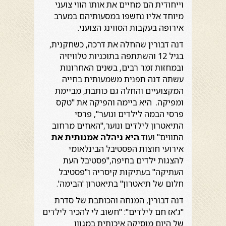
וייחודית הם מחיים את אותו הווי צועני
מיוחד אליו נחשפו במסעותיהם במערב
אירופה בעקבות הסווינג הצועני.
דנה דבורין שהחלה את דרכה, כשחקנית,
בגיל 12 והשתתפה בתוכניות טלוויזיה
ובמחזות זמר רבים, בשנים האחרונות
עשתה דנה תפנית משמעותית בחייה
המקצועיים והחלה גם כותבת, מביימת
ומפיקה. היא ביימה והפיקה את "טקס
פרסי הבמה לילדים ונוער", פרסי
התיאטרון לילדים ונוער,"האחים מרחוב
התווים" ועוד.
היא ניהלה אמנותית את
אירועי חוצות הפסטיבל הבינלאומי
להצגות ילדים בחיפה,"פסטיבל העת
העתיקה" בעתיקות קיסריה ו"פסטיבל
חלום של תיאטרון" בתיאטרון 'הבימה'.
דנה דבורין, המנחה והכותבת של סדרת
"ג'אז חם לילדים": "חשוב לי להכיר לילדים
של היום מוסיקה איכותית במגוון