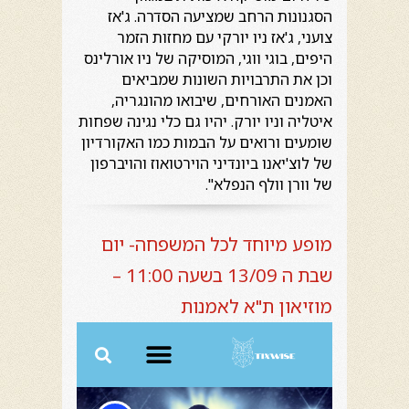
הסגנונות הרחב שמציעה הסדרה. ג'אז
צועני, ג'אז ניו יורקי עם מחזות הזמר
היפים, בוגי ווגי, המוסיקה של ניו אורלינס
וכן את התרבויות השונות שמביאים
האמנים האורחים, שיבואו מהונגריה,
איטליה וניו יורק. יהיו גם כלי נגינה שפחות
שומעים ורואים על הבמות כמו האקורדיון
של לוצ'יאנו ביונדיני הוירטואוז והויברפון
של וורן וולף הנפלא".
מופע מיוחד לכל המשפחה- יום
שבת ה 13/09 בשעה 11:00 –
מוזיאון ת"א לאמנות