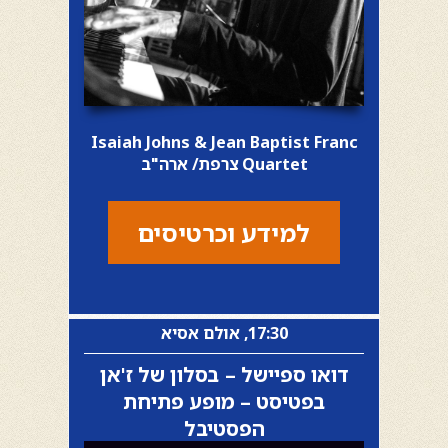
Isaiah Johns & Jean Baptist Franc
Quartet צרפת/ ארה"ב
למידע וכרטיסים
17:30, אולם אסיא
דואו ספיישל – בסלון של ז'אן
בפטיסט – מופע פתיחת
הפסטיבל