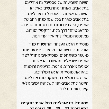
השנה השביעית של פסטיבל ניו אורלינס
בתל אביב, ואנחנו מתרגשים כאילו זו
השנה הראשונה… פסטיבל ניו אורלינס
בתל אביב מארח בכל שנה מגוון רחב של
אמנים, היוצרים ומנגנים בסגנונות שונים –
מ"ראג טיים" דרך בלוז, "דיקסי" וסווינג,
מאינסטרומנטלי לווקאלי ועוד ועוד.
מוסיקת הג'אז העליזה והחושנית מניו
אורלינס כובשת את תל-אביב-יפו עם יותר
מ-100 משתתפים, מוסיקאים מחו"ל לצד
אמנים ישראלים מהשורה הראשונה.
אמנים מארה"ב, צרפת, בריטניה ורומניה
יביאו את מוסיקת הג'אז המלהיבה,
המרגשת ומלאת התשוקה מניו אורלינס
היישר לתל אביב-יפו. לשלושה ימים מלאי
קצב, סווינג ובלוז!
פסטיבל ניו אורלינס בתל אביב יתקיים
בתאריכים 27 – 28 – 29 בנובמבר