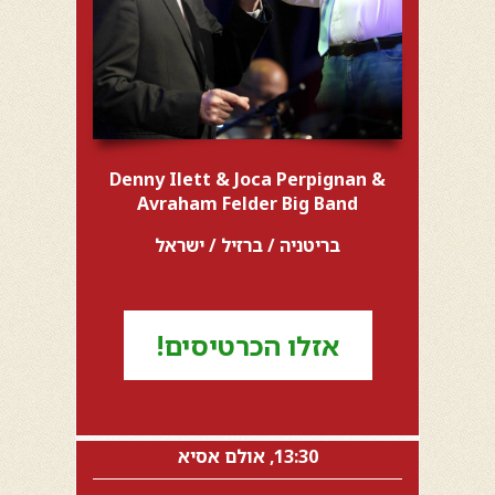
Denny Ilett & Joca Perpignan &
Avraham Felder Big Band
בריטניה / ברזיל / ישראל
אזלו הכרטיסים!
13:30, אולם אסיא