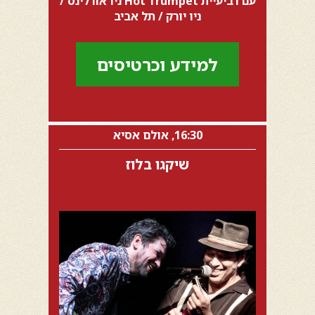
עם רביעיית Hot Trumpet ניו אורלינס /
ניו יורק / תל אביב
למידע וכרטיסים
16:30, אולם אסיא
שיקגו בלוז