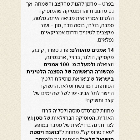
בפרט – מוזמן להנות מהקצב והשמחה, אך
גם מהנוגות והרומנטיקה שהמוסיקה
הלטינו אמריקאית מביאה איתה. סלסה,
סמבה, בולרו, בוסה נובה, סון – ועוד
מקצבים לטיניים ודרום אמריקאיים
נפלאים.
14
אמנים מהעולם
:
פרו, ספרד, קובה,
מקסיקו, הולנד, ברזיל, ארגנטינה,
ונצואלה
ולמעלה מ -100 אמנים
מהשורה הראשונה של הסצנה הלטינית
בישראל
שיביאו את מוסיקת הלטין
הסוחפת, המרגשת ומלאת התשוקה
היישר לתל אביב-יפו לשלושה ימים של
קצב ותשוקה!
מחוות למרסדס סוסה ולסליה קרוז
האגדית, המוסיקה הברזילאית של
סטן גץ
לצד חגיגה ברזילאית של סמבה במופע
"פאיז טרופיקל". מחוות ל"
בואנה ויסטה
סושיאל קלאב
" הנצחית וגם ה"
מיסה