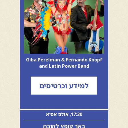
Giba Perelman & Fernando Knopf
and Latin Power Band
למידע וכרטיסים
17:30, אולם אסיא
באך קופץ לקובה