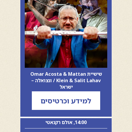
שישיית Omar Acosta & Mattan
Klein & Salit Lahav / ונצואלה –
ישראל
למידע וכרטיסים
14:00, אולם רקנאטי