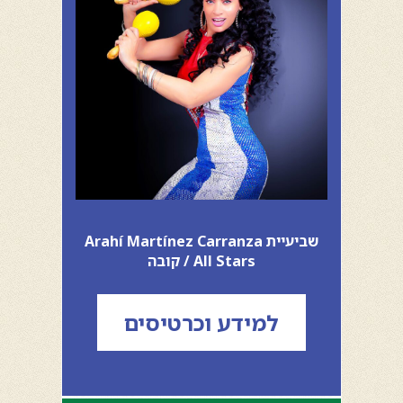
שביעיית Arahí Martínez Carranza
All Stars / קובה
למידע וכרטיסים