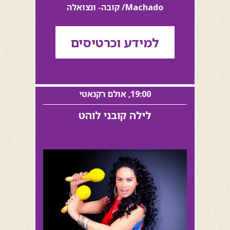
Machado/ קובה- ונצואלה
למידע וכרטיסים
19:00, אולם רקנאטי
לילה קובני לוהט