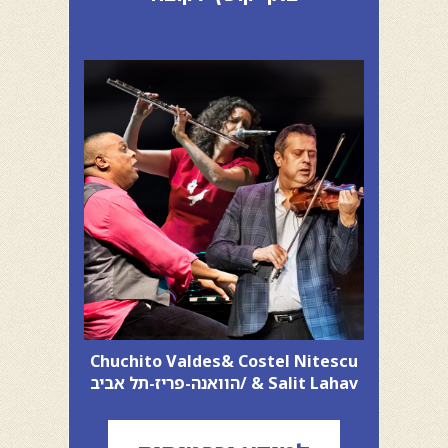
Chuchito Valdes& Costel Nitescu
& Salit Lahav /הוואנה-פריז-תל אביב