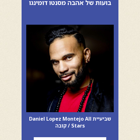
בועות של אהבה מסנטו דומינגו
שביעיית Daniel Lopez Montejo All
Stars / קובה