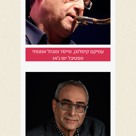
עמיקם קימלמן, מייסד ומנהל אמנותי
פסטיבל יפו ג'אז