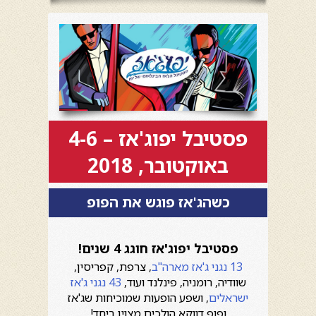
פסטיבל יפוג'אז – 4-6
באוקטובר, 2018
כשהג'אז פוגש את הפופ
פסטיבל יפוג'אז חוגג 4 שנים!
13 נגני ג'אז מארה"ב
, צרפת, קפריסין,
שוודיה, רומניה, פינלנד ועוד,
43 נגני ג'אז
ישראלים
, ושפע הופעות שמוכיחות שג'אז
ופופ דווקא הולכים מצוין ביחד!