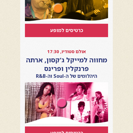
כרטיסים למופע
אולם סטודיו, 17:30
מחווה למייקל ג'קסון, ארתה
פרנקלין ופרינס
היהלומים של ה-Soul וה-R&B