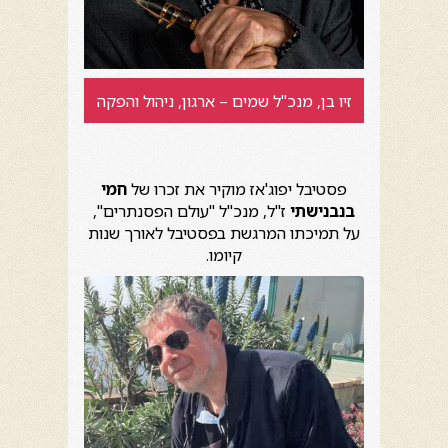
זיו בן, מנכ"ל שמים – ארגון, ניהול והפקה
פסטיבל יפוג'אז מוקיר את זכרו של
חמי
בנבנישתי
ז"ל, מנכ"ל "עולם הפסנתרים",
על תמיכתו המרגשת בפסטיבל לאורך שנות
קיומו.