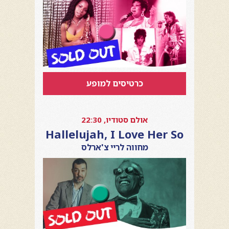
כרטיסים למופע
אולם סטודיו, 22:30
Hallelujah, I Love Her So
מחווה לריי צ'ארלס