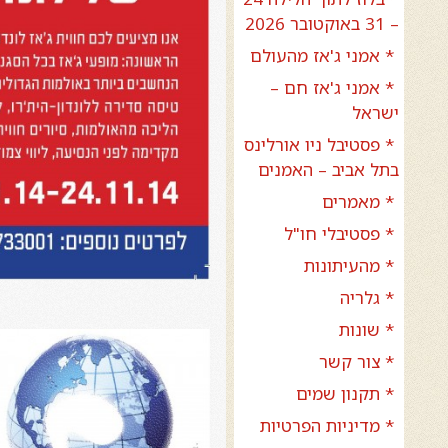
– 31 באוקטובר 2026
* אמני ג'אז מהעולם
* אמני ג'אז חם –
ישראל
* פסטיבל ניו אורלינס
בתל אביב – האמנים
* מאמרים
* פסטיבלי חו"ל
* מהעיתונות
* גלריה
* שונות
* צור קשר
* תקנון שמים
* מדיניות הפרטיות