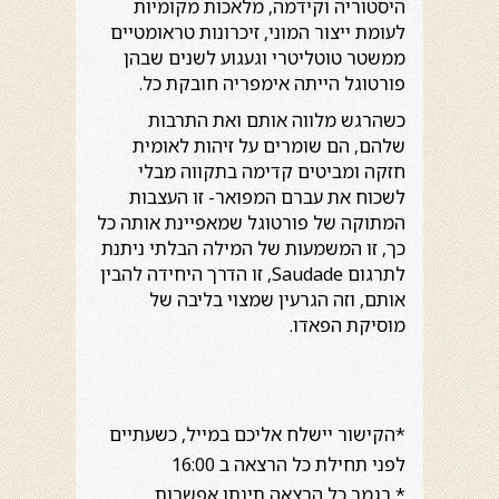
היסטוריה וקידמה, מלאכות מקומיות
לעומת ייצור המוני, זיכרונות טראומטיים
ממשטר טוטליטרי וגעגוע לשנים שבהן
פורטוגל הייתה אימפריה חובקת כל.
כשהרגש מלווה אותם ואת התרבות
שלהם, הם שומרים על זיהות לאומית
חזקה ומביטים קדימה בתקווה מבלי
לשכוח את עברם המפואר- זו העצבות
המתוקה של פורטוגל שמאפיינת אותה כל
כך, זו המשמעות של המילה הבלתי ניתנת
לתרגום Saudade, זו הדרך היחידה להבין
אותם, וזה הגרעין שמצוי בליבה של
מוסיקת הפאדו.
*הקישור יישלח אליכם במייל, כשעתיים
לפני תחילת כל הרצאה ב 16:00
* בגמר כל הרצאה תינתן אפשרות