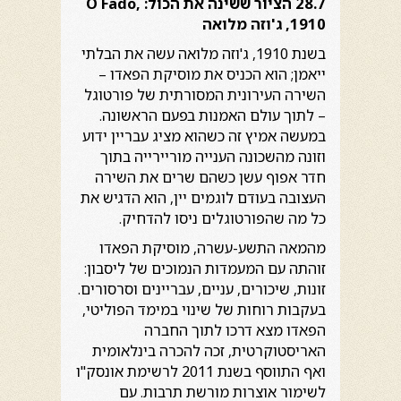
28.7 הציור ששינה את הכול:
,
O Fado
1910, ג'וזה מלואה
בשנת 1910, ג'וזה מלואה עשה את הבלתי
ייאמן; הוא הכניס את מוסיקת הפאדו –
השירה העירונית המסורתית של פורטוגל
– לתוך עולם האמנות בפעם הראשונה.
במעשה אמיץ זה כשהוא מציג עבריין ידוע
וזונה מהשכונה הענייה מוריירייה בתוך
חדר אפוף עשן כשהם שרים את השירה
העצובה בעודם לוגמים יין, הוא הדגיש את
כל מה שהפורטוגלים ניסו להדחיק.
מהמאה התשע-עשרה, מוסיקת הפאדו
זוהתה עם המעמדות הנמוכים של ליסבון:
זונות, שיכורים, עניים, עבריינים וסרסורים.
בעקבות רוחות של שינוי במימד הפוליטי,
הפאדו מצא דרכו לתוך החברה
האריסטוקרטית, זכה להכרה בינלאומית
ואף התווסף בשנת 2011 לרשימת אונסק"ו
לשימור אוצרות מורשת תרבות. עם