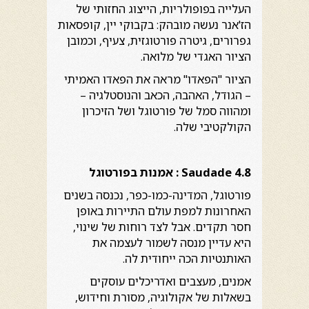
העלייה בפופולריות, הייצוג החזותי של
הז'אנר נעשה מובהק: בקבוקי יין, קופסאות
גפרורים, גיטרה פורטוגזית, צעיף, וכמובן
הציור האגדי של מלואה.
הציור "הפאדו" מראה את הפאדו האמיתי
– הגודל, האהבה, הכאב והנוסטלגיה –
ומהווה סמל של פורטוגל ושל הזיכרון
הקולקטיבי שלה.
Saudade 4.8
: אמנות בפורטוגל
פורטוגל, המדינה-כמו-כפר, נכנסה בשנים
האחרונות למפת עולם התיירות באופן
חסר תקדים. אבל לצד רוחות של שינוי,
היא עדיין מנסה לשמור לעצמה את
האותנטיות הכה ייחודית לה.
אמנים, מעצבים ואדריכלים עוסקים
בשאלות של אקולוגיה, מסורת וחידוש,