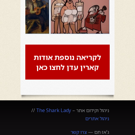
לקריאה נוספת אודות
קארין עדן לחצו כאן
ניהול וקידום אתר –
The Shark Lady
//
ניהול אתרים
ג'אז חם —
צרו קשר