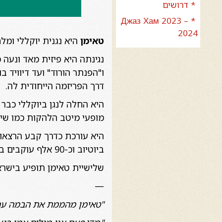
* דרושים
* Джаз Хам 2023 –
2024
טאימן
היא נגנית יוקללי ומלח
נגינתה היא פיזית מאד ונעה 
ו"הפנתר הורוד" ועד דיוויד ב
דרך הפריזמה הייחודית לה.
היא החלה לנגן ביוקללי כבר ב
מופעי מיטב הלהקות כמו שיקאגו, ג'ימי באפט,
ביוטיוב וכ-90 אלף עוקבים במדיה חברתית.
שלישיית טאימן תופיע בישראל 
—
"טאימן מהממת את הבמה עם ח