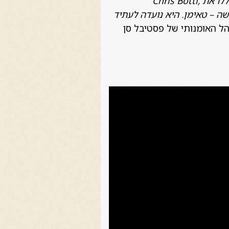
פעם אנו מגלים אמן רגע לפני שהוא עומד לפרוץ לסצינה הבינלאומית. תגליות כאלה כללו את Chris Botti,
Lake S. עכשיו, יש לנו תגלית חדשה – טאימן. היא נועדה לעתיד
ל האומנותי של פסטיבל סן