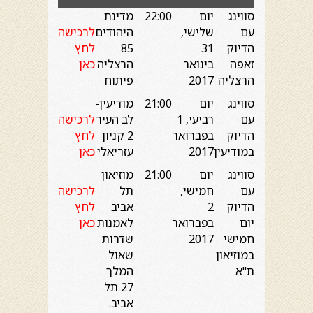
סווינג
יום
22:00
מדינת
עם
שלישי,
היהודים
לרכישה
הדיוק
31
85
לחץ
זאפה
בינואר
הרצליה
כאן
הרצליה
2017
פיתוח
סווינג
יום
21:00
מודיעין-
עם
רביעי, 1
לב העיר
לרכישה
הדיוק
בפברואר
2 קניון
לחץ
במודיעין
2017
עזריאלי
כאן
סווינג
יום
21:00
מוזיאון
עם
חמישי,
תל
לרכישה
הדיוק
2
אביב
לחץ
יום
בפברואר
לאמנות
כאן
חמישי
2017
שדרות
במוזיאון
שאול
ת"א
המלך
27 תל
אביב.