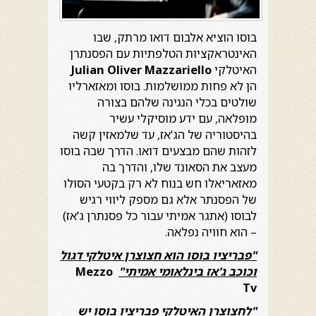
בוסו הוציא אלבום דואו מרתק, שבו
האינטראקציות הטלפתיות עם הפסנתרן
האיטלקי
Julian Oliver Mazzariello
הן לא פחות ממושלמות. בוסו ומאזארליו
שולטים בכלי הנגינה שלהם בצורה
מופלאה, עם ידע מוסיקלי עשיר
בהיסטוריה של הג'אז, עד שלמאזין קשה
לזהות שהם מבצעים דואו. הדרך שבה בוסו
מעצב את הסאונד שלו, והדרך בה
מאזאריאלו חש בנוח לא רק בקטעי הסולו
של הפסנתר אלא גם מספק ליווי רגיש
לבוסו (אתגר אמיתי עבור כל פסנתרן ג'אז)
– הוא חוויה נפלאה.
"פבריציו בוסו הוא חצוצרן איטלקי דגול
וכוכב ג'אז בינלאומי אמיתי"
Mezzo
Tv
"לחצוצרן האיטלקי פבריציו
בוסו יש