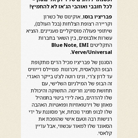
לכל חובבי ואוהבי הג'אז לא להחמיץ!
פבריציו בוסו
, אוקינוס של כשרון
וקריירה רצופת הצלחות (בכל העולם),
שיתופי פעולה מוסיקליים מעניינים. הוציא
עשרות אלבומים, בין השאר בחברות
התקליטים
Blue Note, EMI
.
Verve/Universal
הסגנון של פבריציו מכיל הדים מתקופת
הבופ הקלאסית, זיכרונות ממיילס דייוויס
עד לדון צ'רי, ונינו רוטה לצ'ט בייקר האגדי.
זה הבופ של המילניום השלישי, עם
תחושת סווינג וזרימה. התשוקה והיכולת
שלו להדהים, באה לידי ביטוי בתמהיל
מאוזן של וירטואוזיות ופואטיות. האהבה
שלו לבופ תמיד נוכחת, אך מסוננת על ידי
רגישות רבה וטעם אישי שהופכת את
הסאונד שלו למאוד עכשווי, אבל עדיין
קלאסי.