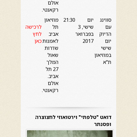
אולם
רקאנטי.
סווינג
יום
21:30
מוזיאון
עם
שישי, 3
תל
לרכישה
הדיוק
בפברואר
אביב
לחץ
יום
2017
לאמנות
כאן
שישי
שדרות
במוזיאון
שאול
ת"א
המלך
27 תל
אביב.
אולם
רקאנטי.
דואט "טלפתי" וירטואוזי לחצוצרה
ופסנתר