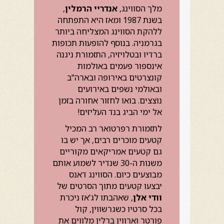
מלך הסווינג,
אנדריי הרמלין
,
בשנת 1987 ומאז היא התפתחה
ללהקת הסווינג המצליחה ביותר
בגרמניה. בנוסף להופעות תכופות
ברדיו ובטלויזיה, התזמורת ניגנה
אינספור פעמים באולמות
קונצרטים באירופה ובארה"ב
ובאולמי נשפים באירועים
נוצצים. בואו לחזור אחורה בזמן
אל ימי הביג בנד העליזים!
לתזמורת רפרטואר רב המכיל
קטעים מוכרים רבים, אך יש בו
גם קטעים אמריקאים מקוריים
משנות ה-30 שנדיר לשמוע אותם
מבוצעים כיום. הסווינג דאנס
יבצעו קטעים מתוך הסרטים של
וודי אלן
, שאהבתו לג'אז ניכרת
בכל סרטיו כשגרשווין, קול
פורטר וארווין ברלין מלווים את