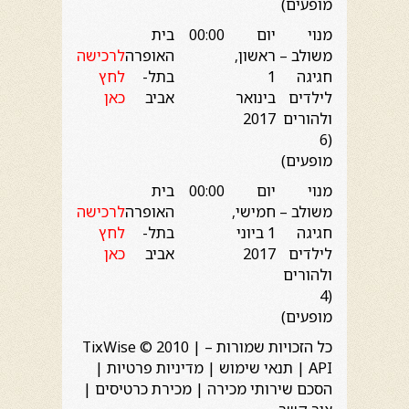
מופעים)
מנוי
יום
00:00
בית
משולב –
ראשון,
האופרה
לרכישה
חגיגה
1
בתל-
לחץ
לילדים
בינואר
אביב
כאן
ולהורים
2017
(6
מופעים)
מנוי
יום
00:00
בית
משולב –
חמישי,
האופרה
לרכישה
חגיגה
1 ביוני
בתל-
לחץ
לילדים
2017
אביב
כאן
ולהורים
(4
מופעים)
כל הזכויות שמורות – TixWise © 2010 |
API | תנאי שימוש | מדיניות פרטיות |
הסכם שירותי מכירה | מכירת כרטיסים |