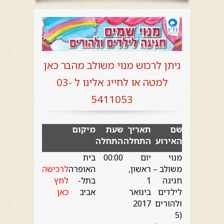
ניתן לרכוש מנוי משולב מהבר כאן
למטה או לחייג אלינו ל 03-
5411053
שם
תאריך
שעת
מיקום
האירוע
התחלה
התחלה
מנוי
יום
00:00
בית
משולב –
ראשון,
האופרה
לרכישה
חגיגה
1
בתל-
לחץ
לילדים
בינואר
אביב
כאן
ולהורים
2017
(5