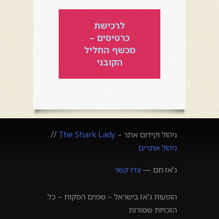
לרכישת
כרטיסים –
מכשף החליל
הקובני
ניהול וקידום אתר –
The Shark Lady
//
ניהול אתרים
ג'אז חם —
צרו קשר
הופעות ג'אז בישראל – שמים הפקות – כל
הזכויות שמורות