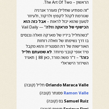
הראשון – The Art Of Two.
"זה מפתיע שחלילן מעורר אנרגיה
שגורמת לקהל לקפוץ ולרקוד, ולעיוור
לטעון שהוא יכול לראות –
אבל כזה הוא
הכישוף של מראקה וולה
" — Vail Daily
"כשהחליל בידיו של מארקה וואלה נכנסים
בו דרך נשימתו של וואלה רוחות
האורישות של דת הסנטריה והוא מקבל
מיד אופי קובני מיוחד.
לא שמעתם חליל
כזה!
" – ד"ר משה מורד, כאן 88 | תאגיד
השידור הישראלי
Orlando Maraca Valle
חליל (קובה)
Ramon Valle
פסנתר (קובה)
Samuel Ruiz
בס (קובה)
Enrique Firpi
תופים (קובה)