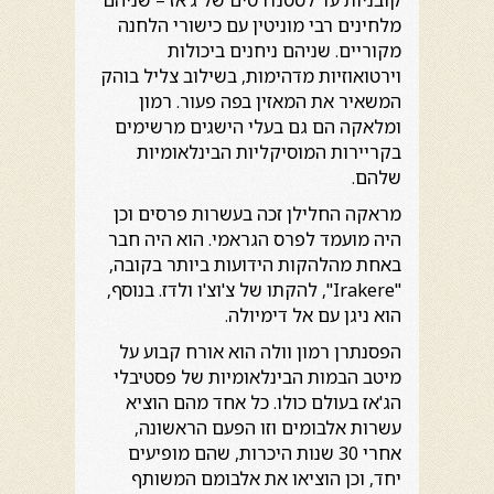
מלחינים רבי מוניטין עם כישורי הלחנה
מקוריים. שניהם ניחנים ביכולות
וירטואוזיות מדהימות, בשילוב צליל בוהק
המשאיר את המאזין בפה פעור. רמון
ומלאקה הם גם בעלי הישגים מרשימים
בקריירות המוסיקליות הבינלאומיות
שלהם.
מראקה החלילן זכה בעשרות פרסים וכן
היה מועמד לפרס הגראמי. הוא היה חבר
באחת מהלהקות הידועות ביותר בקובה,
"Irakere", להקתו של צ'וצ'ו ולדז. בנוסף,
הוא ניגן עם אל דימיולה.
הפסנתרן רמון וולה הוא אורח קבוע על
מיטב הבמות הבינלאומיות של פסטיבלי
הג'אז בעולם כולו. כל אחד מהם הוציא
עשרות אלבומים וזו הפעם הראשונה,
אחרי 30 שנות היכרות, שהם מופיעים
יחד, וכן הוציאו את אלבומם המשותף