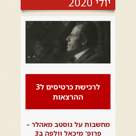
יולי 2020
לרכישת כרטיסים ל3
ההרצאות
מחשבות על גוסטב מאהלר –
פרופ' מיכאל וולפה ב3