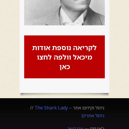
לקריאה נוספת אודות
מיכאל וולפה לחצו
כאן
ניהול וקידום אתר –
The Shark Lady
//
ניהול אתרים
ג'אז חם —
צרו קשר