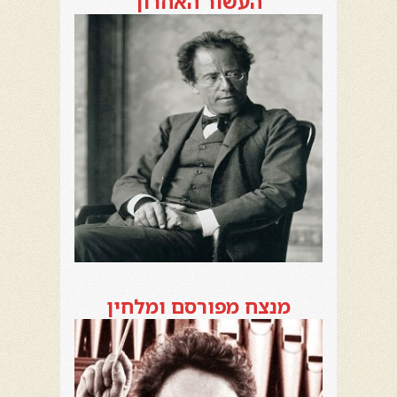
העשור האחרון
מנצח מפורסם ומלחין