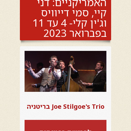
האמריקניים: דני
קיי, סמי דייוויס
וג'ין קלי- 4 עד 11
בפברואר 2023
Joe Stilgoe's Trio בריטניה