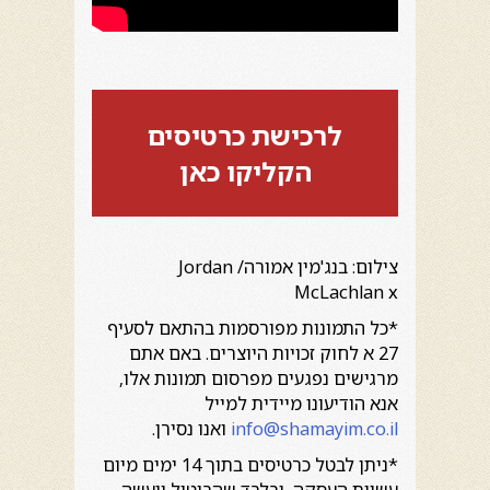
לרכישת כרטיסים
הקליקו כאן
צילום: בנג'מין אמורה/ Jordan
McLachlan x
*כל התמונות מפורסמות בהתאם לסעיף
27 א לחוק זכויות היוצרים. באם אתם
מרגישים נפגעים מפרסום תמונות אלו,
אנא הודיעונו מיידית למייל
info@shamayim.co.il
ואנו נסירן.
*ניתן לבטל כרטיסים בתוך 14 ימים מיום
עשיית העסקה, ובלבד שהביטול ייעשה