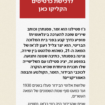
לרכישת כרטיסים
הקליקו כאן
ג'ו סטילגו הוא זמר, פסנתרן וכותב
שירים שזכה להערכה בינלאומית!
מופיע כדרך קבע בפני בית המלוכה
הבריטי, הוא יצר צליל רענן לג'אז של
המאה ה-21, כשהוא מלהטט בין שירה,
נגינה בפסנתר, כתיבה שנונה ותנועה.
במופע זה, יציג סטילגו עם השלישייה
שלו תכנית מיוחדת שהיא הוקרה
לכוכבי הבידור, הזמר, הקולנוע והבמה
האמריקניים!
שלושת אלופי הבידור פעלו בשנים 1930
ועד כמעט סוף שנות השמונים של המאה
העשרים,
שנים שהבידור היה רווי בג'אז, בסווינג,