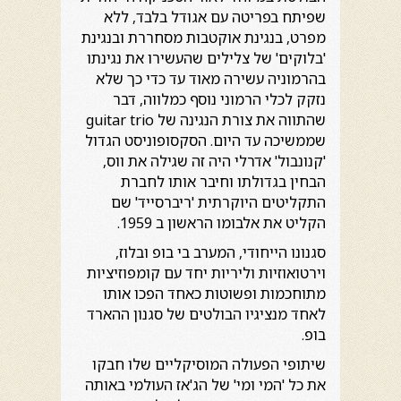
שפיתח בפריטה עם אגודל בלבד, ללא
מפרט, בנגינת אוקטבות מסחררת ובנגינת
'בלוקים' של צלילים שהעשירו את נגינתו
בהרמוניה עשירה מאוד עד כדי כך שלא
נזקק לכלי הרמוני נוסף כמלווה, דבר
שהתווה את צורת הנגינה של guitar trio
שממשיכה עד היום. הסקסופוניסט הגדול
'קנונבול' אדרלי היה זה שגילה את ווס,
הבחין בגדולתו וחיבר אותו לחברת
התקליטים היוקרתית 'ריברסייד' שם
הקליט את אלבומו הראשון ב 1959.
סגנונו הייחודי, המערב בי בופ ובלוז,
וירטואוזיות וליריות יחד עם קומפוזיציות
מתוחכמות ופשוטות כאחד הפכו אותו
לאחד מנציגיו הבולטים של סגנון ההארד
בופ.
שיתופי הפעולה המוסיקליים שלו חבקו
את כל 'המי ומי' של הג'אז העולמי באותה