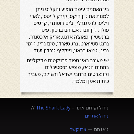
בין האמנים עימם הופיע והקליט ניתן
למנות את ג'ון היקס, קירק לייטסי, לארי
ויליס, ג'ו מגנרלי, ג'ים רוטונדי, קרטיס
פולר, ג'ון וובר, אברהם ברטון, פיטר
ברנשטיין, מאוצ'ה אדנט, אריק אלכסנדר,
גרנט סטיוארט, גרג טארדי, טים גרין, ג'ימי
גרין , ג'מאו בראון, וייקליף גורדון ועוד.
שי מעורב באין ספור פרויקטים מוזיקליים
בתחום הג'אז, מופיע בפסטיבלים
וקונצרטים ברחבי ישראל והעולם, מעביר
כיתות אמן ומלמד.
ניהול וקידום אתר –
The Shark Lady
//
ניהול אתרים
ג'אז חם —
צרו קשר