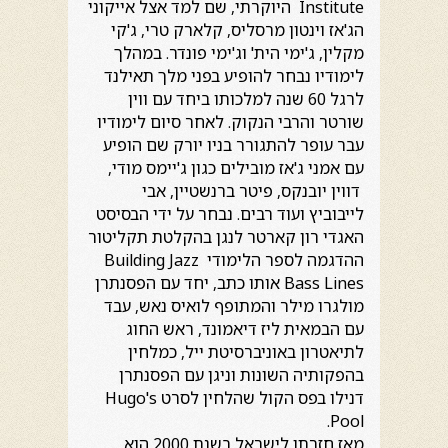
Institute היוקרתי, שם למד אצל אייקוני
הג'אז וינטון מרסליס, קלארק טרי, ג'קי
מקלין, ג'ימי הית' וג'ימי פונדר. במהלך
לימודיו נבחר להופיע בפני מלך תאילנד
לרגל 60 שנה למלכותו ביחד עם ווין
שורטר והרבי הנקוק. לאחר סיום לימודיו
עבר עופר להתגורר בניו יורק שם הופיע
עם אמני ג'אז מובילים כגון ג'יימס מודי,
דווין יובנקס, פיטר ברנשטיין, אבי
לייבוביץ ועוד רבים. נבחר על ידי הבסיסט
האגדי רון קארטר לנגן בהקלטת תקליטור
ההדגמה לספר הלימודי Building Jazz
Bass Lines אותו כתב, יחד עם הפסנתרן
מולגרו מילר והמתופף לואיס נאש, עבד
עם הבמאית ליז דיאמונד, ראש החוג
לתיאטרון באוניברסיטת ייל, כמלחין
בהפקותיה השונות וניגן עם הפסנתרן
דנילו בפס הקול שהלחין לסרט Hugo's
Pool.
מאז חזרתו לישראל בשנת 2000 הוא