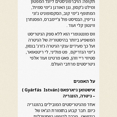
תקופה: הויברפוניסטים ליונל המפטון
ומילט ג'קסון, נגן האורגן ג'ימי סמית',
המתופף ג'ימי קוב, הסקסופוניט ג'וני
גריפין, הבסיסט פול צ'יימברס, הפסנתרן
ווינטון קלי ועוד .
ווס מונטגומרי הוא ללא ספק הגיטריסט
המשפיע ביותר בהיסטוריה של הגיטרה
ועל כך מעידים ענקי הגיטרה ג'ורג' בנסון,
ג'ימי הנדריקס, פט מת'יני, לי ריטנאואר,
סטיווי ריי ווהן, פאט מרטינו ועוד אלפי
גיטריסטים מרחבי העולם.
על האמנים
אישטואן גיארפאס (
István
Gyárfás
)
– גיטרה, הונגריה
אחד מהגיטריסטים המובילים בהונגריה
כיום. חבר קבוע בתזמורת הג'אז של
בודפשט, מרבה להופיע בפסטיבלים