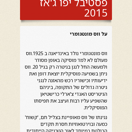
פסטיבל יפו ג'אז
2015
על ווס מונטגומרי
ווס מונטגומרי נולד באינדיאנה ב 1925.ווס
מעולם לא למד מוסיקה באופן מסודר
ולמעשה החל לנגן בגיטרה רק בגיל 20. ווס
ניחן בשמיעה מוסיקלית יוצאת דופן ואת
ידיעותיו וכישוריו רכש מהאזנה לנגני
גיטרה גדולים של התקופה, ביניהם
הגיטריסט האגדי צ'ארלי כרישטיאן
שהשפיע עליו רבות ועיצב את תפיסתו
המוסיקלית.
נגינתו של ווס מאופיינת בצליל חם, 'קשוח'
כמעה ובוירטואוזיות חסרת תקדים
הבולטת במיוחד לאור הטכניקה הייחודית