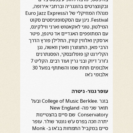
ובקונצרטים בהונגריה וברחבי אירופה,
מנהלו המוזיקלי של הEuro Jazz Express
Festival. ניגן עם הסקסופוניסטים סקוט
המילטון, טוני לאקאטוש וארני ווילקינס,
עם המתופפים האגדיים אד טיגפן, פיטר
ארסקין ואלווין קווין, החלילן פורץ הדרך
הרבי מאן, החצוצרן ווארן וואשה, נגן
הקלירנט קן פופלובסקי, הפסנתרנים
ג'ורג' דיוק ובני גרין ועוד רבים. הקליט 7
אלבומים תחת שמו והשתתף במעל 30
אלבומי ג'אז
עופר גנור- גיטרה
בוגר .College of Music Berklee ובעל
תואר שני מה- New England
Conservatory שם סיים בהצטיינות
יתרה וזכה בפרס ע'ש גונטר שולר. עופר
סיים במקביל התמחות בג'אז ב- Monk