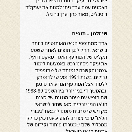
ישראליים בעיקר בתחום השירה ובין
האמנים עמם עבד ניתן למנות את יענקל'ה
רוטבליט, מאור כהן וערן בר גיל.
שי זלמן – תופים
אחד ממתופפי הג'אז האותנטיים ביותר
בישראל. החל לנגן תופים לאחר ששמע
תקליט של המתופף האגדי מאקס רואץ'.
את עיקר ניסיונו רכש באמצעות לימוד
עצמי והקשבה לנגינתם של מתופפים
גדולים. בשנת 1991 נסע שי לדנמרק
ללמוד אצל המתופף הנודע אד טיגפן
ובהמשך חי בניו יורק בין השנים 1988-89
שם הופיע עם מיטב הנגנים של סצנת
הג'אז הניו יורקית. מאז שחזר לישראל
מקדיש שי מרבית מזמנו להבאת "גיבורי
הג'אז" מימי נעוריו, להופיע עמו כאן כחלק
ממכלול שלם שמטרתו פיתוח וקידום של
אמנות הג'אז בישראל.