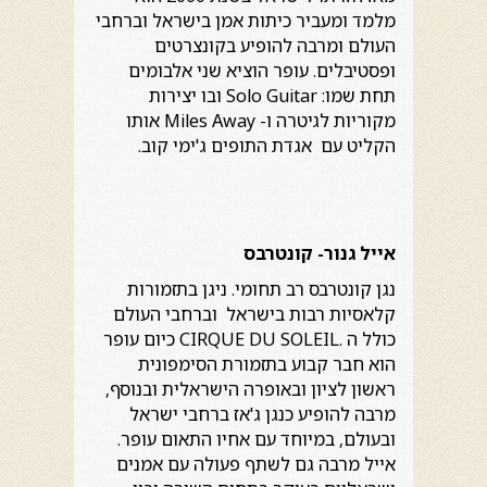
מלמד ומעביר כיתות אמן בישראל וברחבי
העולם ומרבה להופיע בקונצרטים
ופסטיבלים. עופר הוציא שני אלבומים
תחת שמו: Solo Guitar ובו יצירות
מקוריות לגיטרה ו- Miles Away אותו
הקליט עם אגדת התופים ג'ימי קוב.
אייל גנור- קונטרבס
נגן קונטרבס רב תחומי. ניגן בתזמורות
קלאסיות רבות בישראל וברחבי העולם
כולל ה .CIRQUE DU SOLEIL כיום עופר
הוא חבר קבוע בתזמורת הסימפונית
ראשון לציון ובאופרה הישראלית ובנוסף,
מרבה להופיע כנגן ג'אז ברחבי ישראל
ובעולם, במיוחד עם אחיו התאום עופר.
אייל מרבה גם לשתף פעולה עם אמנים