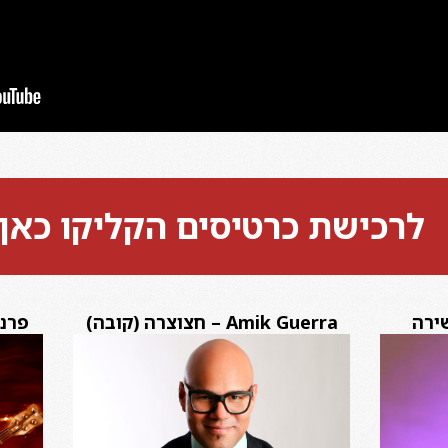
לרכישת כרטיסים הקליקו כאן
Amik Guerra – חצוצרה (קובה)
פרננ