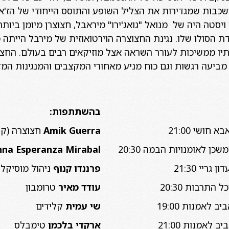
 ושכבות שמגדירות את הצליל השופע והתוסס הייחודי של הז'א
ויסטה היה של מנואל "גואג'ירו" מיראבל, חצוצרן מיומן ביות
ת הסולו שלו. נגינת החצוצרה הוירטואוזית של מירבל הייתה
ותיו ממשיכות לעורר השראה אצל מוזיקאים רבים בעולם. החצ
, מביעה רגשות וגם כוח מניע מאחורי המקצבים והמנגינות 
בהשתתפות:
Amik Guerra
חצוצרה (קו
nna Esperanza Mirabal
פרננדו קנוף
ניהול מוסיקלי
עודד מאיר
טרומבון
שי עמית
קלידים
ארקדי בלכמן
טימבלס