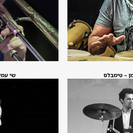
ן – טימבלס
שי עמי