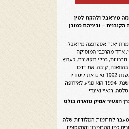
נזה מיראבל ולהקת לטין
קובנית – וביניהם כמובן
זמרת יאנה אספרנצה מיראבל.
טו נסיונאל" הקובני, אחד מהרכבי המוסיקה
 תרבויות, ככלי תקשורת, כערוץ
הוואנה, קובה. את דרכו
המוסיקלית החל עם אביו כבר בגיל 6 – כאשר הוא מפליא בנגינה על גיטרה. יותר מאוחר, בשנת 1992 סיים את לימודיו
בחצוצרה, כלי הקשה ועיבוד ב-Escuela Nacional de Instructores de Arte בהוואנה. בשנת 1994 הוא מגיע לאירופה ,
סה, רגאיי ואינדי. ​
ן הצעיר אמיק גווארה בולט
 מעבר לתרומות המלודיות שלה.
ים כמו הטרומבון והסקסופון