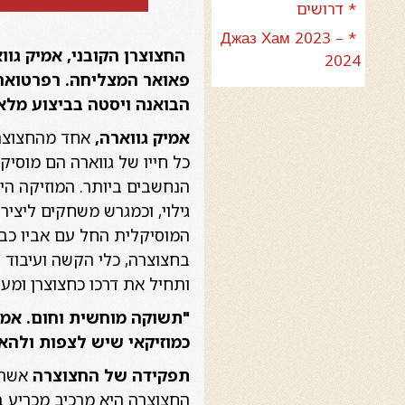
* דרושים
* Джаз Хам 2023 –
החצוצרן הקובני, אמיק גוו
2024
פאואר המצליחה.
רפרטואר 
הבואנה ויסטה בביצוע מלא
אמיק גווארה,
אחד מהחצוצרנ
הנחשבים ביותר. המוזיקה היא
גילוי, וכמגרש משחקים ליציר
ותחיל את דרכו כחצוצרן ומעבד
"תשוקה מוחשית וחום. אמן
כמוזיקאי שיש לצפות ולהאז
תפקידה של החצוצרה
אשר נ
החצוצרה היא מרכיב מכריע ב