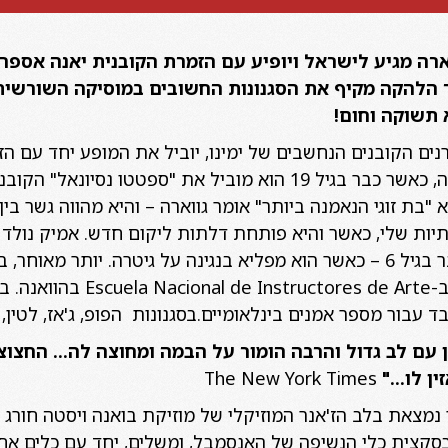
ארה מגיע לישראל ויופיע עם הזמרת הקובנית יאנה אספר
הלהקה מקיף את הסגנונות החשובים במוסיקה השורשית ה
 תשוקה וחום!
ים הקובנים הנחשבים של ימינו, יוביל את המופע יחד עם ה
כל חייו של גווארה הם מוסיקה, כאשר כבר בגיל 19 הוא מוביל את "ספט
 "בת זוגי הנאמנה ביותר" אומר גווארה – והיא מהווה גשר בין
תיות שלי, כאשר והיא פותחת דלתות ליקום חדש. אמיק נולד ב
 עבור מספר אמנים בינלאומיים.בסגנונות הפופ, ג'אז, לטין, סל
 עם לב גדול והרבה הומור על הבמה ומחוצה לה… החצוצר
ין לו…"
The New York Times
מצאת בלב הז'אנר המוזיקלי של מוזיקת בואנה ויסטה חורג
סקצית כלי הנשיפה של האנסמבל, ומשלים, יחד עם כלים אחר