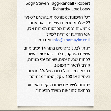
Sogi/ Steven Tagg-Randall / Robert
Richards/ Loïc Loew
*כל התמונות מפורסמות בהתאם לסעיף
27 א לחוק זכויות היוצרים. באם אתם
מרגישים נפגעים מפרסום תמונות אלו,
אנא הודיעונו מיידית למייל
info@shamayim.co.il
ואנו נסירן.
*ניתן לבטל כרטיסים בתוך 14 ימים מיום
עשיית העסקה, ובלבד שהביטול ייעשה
לפחות שבעה ימים, שאינם ימי מנוחה,
קודם לתאריך המופע.
בניכוי דמי ביטול בגובה של 5% מסכום
העסקה או 100 שקל, הנמוך מביניהם.
*הזכות לשינויים שמורה. קיום האירוע
בהתאם להוראות משרד הביטחון.