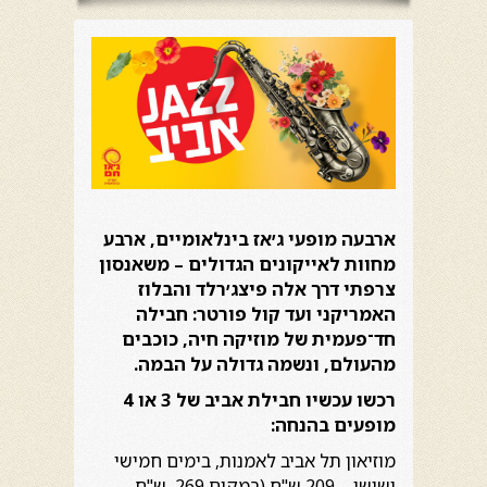
ארבעה מופעי ג׳אז בינלאומיים, ארבע
מחוות לאייקונים הגדולים – משאנסון
צרפתי דרך אלה פיצג׳רלד והבלוז
האמריקני ועד קול פורטר: חבילה
חד־פעמית של מוזיקה חיה, כוכבים
מהעולם, ונשמה גדולה על הבמה.
רכשו עכשיו חבילת אביב של 3 או 4
מופעים בהנחה:
מוזיאון תל אביב לאמנות, בימים חמישי
ושישי – 209 ש"ח (במקום 269 ש"ח