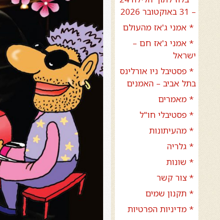
– 31 באוקטובר 2026
* אמני ג'אז מהעולם
* אמני ג'אז חם –
ישראל
* פסטיבל ניו אורלינס
בתל אביב – האמנים
* מאמרים
* פסטיבלי חו"ל
* מהעיתונות
* גלריה
* שונות
* צור קשר
* תקנון שמים
* מדיניות הפרטיות