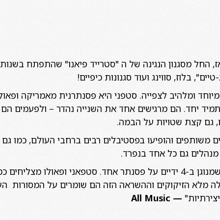
יים", בלוז, סווינג ועוד סגנונות כיפיים!
מיוחד ומלהיב לצפייה. סטפני היא פסנתרנית מאמריקה ופאולו 
מיד יחד. הם מרגישים אחד את השנייה נהדר – ולפעמים הם מ
, גם קצת שטויות על הבמה.
ציא הצמד 5 אלבומים משותפים והופיעו בפסטיבלים רבים ברחבי העולם, כמו
מנהלים גם כל אחד בנפרד.
"נדיר לשמוע דואט לפסנתר שמנוגן ב-4 ידיים על פסנתר אחד. סטפאני ופא
ולה מלא הזיקוקים וההשראה הזה הם שומרים על המסורות הע
יצירתיות"
—
All Music