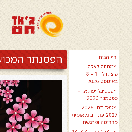
הפסנתר המכושף ב-4 ידיים – פ
דף הבית
*מחווה לאלה
פיצג'רלד 1 – 8
באוגוסט 2026
*פסטיבל יפוג'אז –
ספטמבר 2026
*ג'אז חם 2026-
2027 עונה בינלאומית
מדהימה ומרגשת
*בלוז לתוך הלילה 24