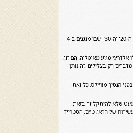
הם מנגנים את רפרטואר הג'אז, החל מסגנון הנגינה של ה "סטרייד פיאנו" שהתפתח בשנות ה-20' וה-30', שבו מנגנים ב-4
אלדריגי מגיע מאיטליה. הם זוג
דברים רק בצלילים. זה נותן
 גם בפני הנסיך מוויילס. כל זאת
ולו מצליחים כמעט שלא להיתקל זה בזאת
שירות של הראג טיים, הסטרייד