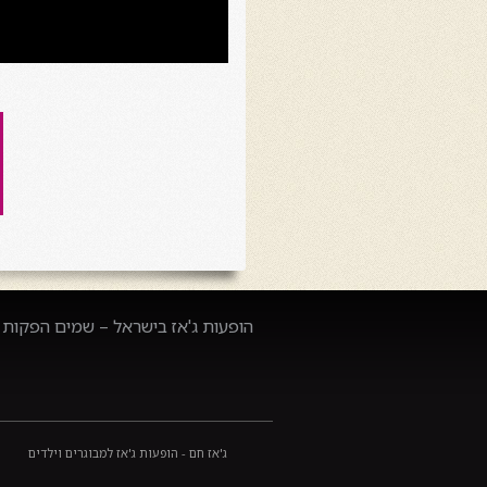
הופעות ג'אז בישראל – שמים הפקות –
ג'אז חם - הופעות ג'אז למבוגרים וילדים