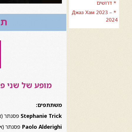
* דרושים
* Джаз Хам 2023 –
תאר
2024
מופע של שני פס
משתתפים:
Stephanie Trick
פסנתר (א
Paolo Alderighi
פסנתר (א