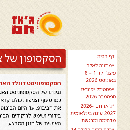
הסקסופון של צ'
דף הבית
*מחווה לאלה
פיצג'רלד 1 – 8
באוגוסט 2026
הסקסופוניסט דונלד הארי
*פסטיבל יפוג'אז –
נגינתו של הסקסופוניסט האג
ספטמבר 2026
כמו מעוף הציפור. כולם קראו 
*ג'אז חם 2026-
את הביבופ. עד היום הביבופ הו
2027 עונה בינלאומית
בידורי ושימש לריקודים, הבי
מדהימה ומרגשת
האישית של הנגן המבצע.
*בלוז לתוך הלילה 24