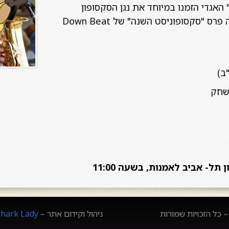
האגדי הזמנו במיוחד את נגן הסקסופון
מאמריקה דונלד האריסון זוכה פרס "סקסופוניסט השנה" של Down Beat
ב)
משחק
 כל הזכויות שמורות
ניהול וקידום אתר –
Shark Lady