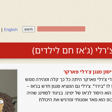
|
English
חיפוש
רלי (ג'אז חם לילדים)
סון מנגן צ'רלי פארקר
די צ'רלי פארקר היתה כל כך קלה ומהירה ממש
לו "בירד". צ'רלי גם המציא סגנון חדש בג'אז –
א היסוד לג'אז של ימינו. בניגוד לסווינג שהיה
בופ הוא מאד אמנותי ומדגיש את היכולת