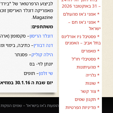
לביצוע הרפרטואר של "בירד" 
– 31 באוקטובר 2026
* אמני ג'אז מהעולם
Magazine.
* אמני ג'אז חם –
משתתפים:
ישראל
דונלד הריסון
– סקסופון (ארה"
* פסטיבל ניו אורלינס
בתל אביב – האמנים
דנה דבורין
– כתיבה, בימוי ו
* מאמרים
הילה קוליק
– פסנתר
* פסטיבלי חו"ל
יונתן לוי- בס
* מהעיתונות
שי זלמן
– תופים
* גלריה
יום שבת ה 30.1.16 במוזיאון תל- אביב לאמנות, בשעה 11:00
* שונות
* צור קשר
* תקנון שמים
הופעות ג'אז בישראל – שמים הפקות –
* מדיניות הפרטיות