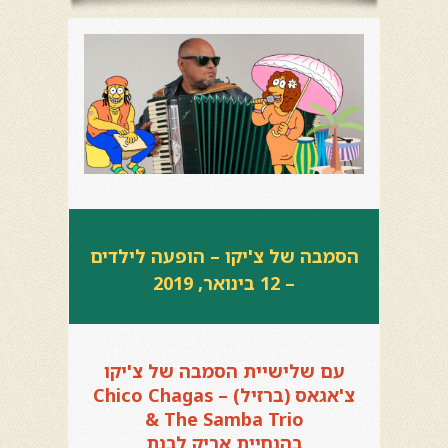
הסמבה של צ'יקו – הופעה לילדים
– 12 בינואר, 2019
עם שלישיית הסמבה של צ'יקו
צ'אגאס (ברזיל) – Chico Chagas
& The Samba Trio
בהנחיית אריק לבנת