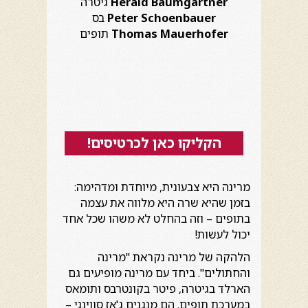
Herald Baumgartner
גיטרה
Peter Schoenbauer
בס
Thomas Mauerhofer
תופים
הקליקו כאן לכרטיסים!
מרינה היא צבעונית, מיוחדת ומדהימה:
בזמן שהיא שרה היא מלווה את עצמה
בתופים – וזה בהחלט לא משהו שכל אחד
יכול לעשות!
הלהקה של מרינה נקראת "מרינה
והחתולים". ביחד עם מרינה מופיעים גם
הארלד בגיטרה, פיטר בקונטרבס ותומאס
במערכת תופים. הם מנגנים ג'אז סווינגי –