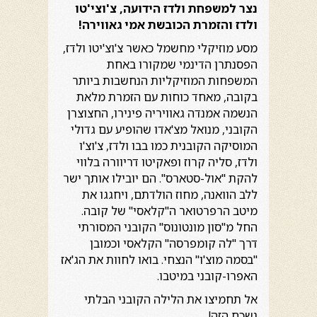
נצר למשפחת ולדז הידועה, צ'וצי'טו
ולדז והזמרת הכובשת אמי גאווירה!
מסע מוזיקלי מחשמל כאשר צ'וצ'יטו ולדז,
הפסנתרן הדינמי שמקורו באחת
המשפחות המוזיקליות הנחשבות ביותר
בקובה, מאחד כוחות עם הזמרת מלאת
הנשמה אמנדה גאוויריה פינירו, החצוצרן
הקובני, מנואל מצ'אדו שהופיע עם גדולי
המוסיקה הקובנית כמו בבו ולדז, צ'וצ'ו
ולדז, סליה קרוז ופאקיטו דריוורה בלווי
להקת "אול-סטארס". הם יובילו אותך ישר
ללב הוואנה, מחוז הולדתם, ויחגגו את
מיטב הרפרטואר ה"קלאסי" של קובה.
החל מ"סון מונטונוס" הקובני המסורתי
דרך "לה קומפרסה" הקלאסי וכמובן
"בסמה מוצ'ו" הנצחי. בואו לחוות את הג'אז
האפרו-קובני במיטבו.
אל תחמיצו את הלילה הקובני הבלתי
נשכח הזה!