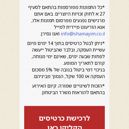
*כל התמונות מפורסמות בהתאם לסעיף
27 א לחוק זכויות היוצרים. באם אתם
מרגישים נפגעים מפרסום תמונות אלו,
אנא הודיעונו מיידית למייל
info@shamayim.co.il
ואנו נסירן.
*ניתן לבטל כרטיסים בתוך 14 ימים מיום
עשיית העסקה, ובלבד שהביטול ייעשה
לפחות שבעה ימים, שאינם ימי מנוחה,
קודם לתאריך המופע.
בניכוי דמי ביטול בגובה של 5% מסכום
העסקה או 100 שקל, הנמוך מביניהם.
*הזכות לשינויים שמורה. קיום האירוע
בהתאם להוראות משרד הביטחון.
לרכישת כרטיסים
הקליקו כאן